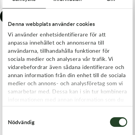
Olja MC
Skydd
Fjädring
Mopedslang
Kylarvätska
Chassidelar
Trail
Sök order
Denna webbplats använder cookies
Vätskesystem
Hjul
Mousse
Luftfilterolja & Rengöring
Drivremmar & Variatorremmar
Slangar
Vi använder enhetsidentifierare för att
Lagersatser
Slang
Oljepaket
Eldelar
anpassa innehållet och annonserna till
användarna, tillhandahålla funktioner för
Motordelar & Filter
Trialdäck
Sprayer
Fjädring
sociala medier och analysera vår trafik. Vi
vidarebefordrar även sådana identifierare och
Plast
Tubliss
Tvätt & Rengöring
Hytter & Flaklock
annan information från din enhet till de sociala
Styren & Reglage
Växellådsolja
Karossdelar & Tillbehör
medier och annons- och analysföretag som vi
samarbetar med. Dessa kan i sin tur kombinera
Övriga Kemprodukter
Kyl- & värmesystemdelar
informationen med annan information som du
har tillhandahållit eller som de har samlat in
Motordelar
Samtyckesval
när du har använt deras tjänster.
Nödvändig
Styren & Tillbehör