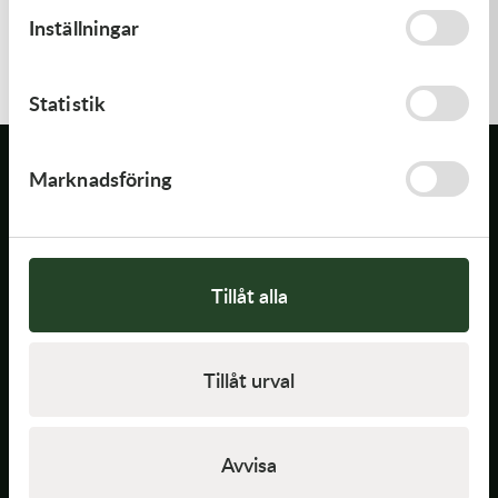
Transmission & Drivlina
Inställningar
Vagnar
Statistik
Variatordelar
Marknadsföring
Vinschar & Tillbehör
Vinterprodukter
Tillåt alla
Kontakt
0500-461950
Tillåt urval
info@stomberg.se
Stombergs CM AB
Avvisa
Oxelbacka 1