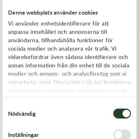
Silkolene
Silkolene
Silkolene Snow Comp 2 Semi-
Silkolene Snow Pro 2 Fully-
Denna webbplats använder cookies
synthetic 20L
synthetic 20L
2 150,00
kr
3 575,00
kr
Vi använder enhetsidentifierare för att
I lager
I lager
anpassa innehållet och annonserna till
användarna, tillhandahålla funktioner för
sociala medier och analysera vår trafik. Vi
vidarebefordrar även sådana identifierare och
annan information från din enhet till de sociala
medier och annons- och analysföretag som vi
samarbetar med. Dessa kan i sin tur kombinera
informationen med annan information som du
har tillhandahållit eller som de har samlat in
Samtyckesval
när du har använt deras tjänster.
Silkolene
Motorex
Nödvändig
Silkolene Snow Pro 2 Fully-
Motorex Snowmobile
synthetic 5L
Adventure 2T 1L
935,00
kr
210,00
kr
I lager
Slut i lager
Inställningar