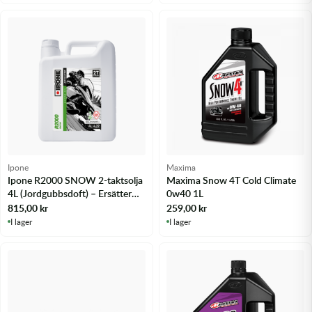
Transmission & Drivlina
Vagnar
Variatordelar
Vinschar & Tillbehör
Vinterprodukter
Ipone
Maxima
Ipone R2000 SNOW 2-taktsolja
Maxima Snow 4T Cold Climate
4L (Jordgubbsdoft) – Ersätter
0w40 1L
Snow Racing 2
815,00
kr
259,00
kr
I lager
I lager