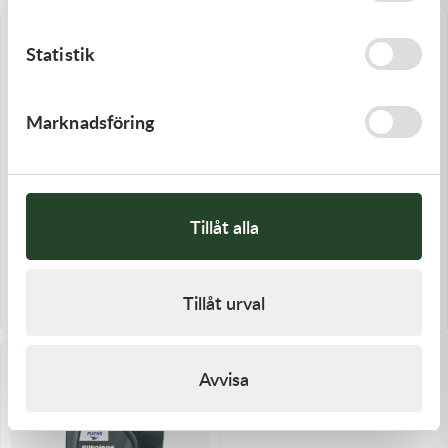
Statistik
Marknadsföring
Tillåt alla
Motorex
Motorex
Motorex Snowmobile Polar Synt
Motorex Snowmobile Polar Synt
2T 1L
4T 0W40 1L
270,00
kr
345,00
kr
Tillåt urval
Slut i lager
Slut i lager
Avvisa