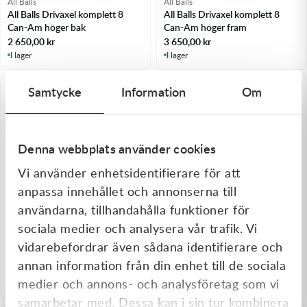
All Balls
All Balls
All Balls Drivaxel komplett 8
All Balls Drivaxel komplett 8
Can-Am höger bak
Can-Am höger fram
2 650,00
kr
3 650,00
kr
I lager
I lager
Samtycke
Information
Om
Denna webbplats använder cookies
Vi använder enhetsidentifierare för att
anpassa innehållet och annonserna till
användarna, tillhandahålla funktioner för
sociala medier och analysera vår trafik. Vi
All Balls
All Balls
All Balls Drivaxel komplett 8
All Balls Drivaxel komplett 8
vidarebefordrar även sådana identifierare och
Can-Am höger fram
Can-Am höger fram
annan information från din enhet till de sociala
2 650,00
kr
3 650,00
kr
medier och annons- och analysföretag som vi
I lager
I lager
samarbetar med. Dessa kan i sin tur kombinera