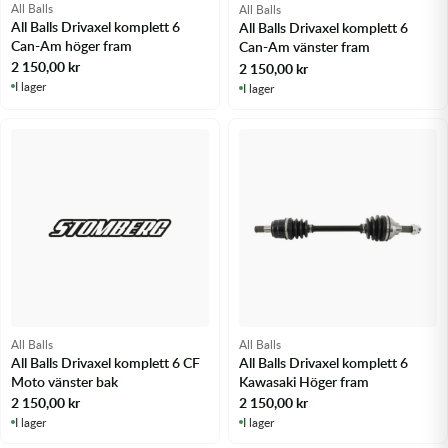
All Balls
All Balls
Transmission & Drivlina
All Balls Drivaxel komplett 6
All Balls Drivaxel komplett 6
Can-Am höger fram
Can-Am vänster fram
Vagnar
2 150,00
kr
2 150,00
kr
I lager
I lager
Variatordelar
Vinschar & Tillbehör
Vinterprodukter
All Balls
All Balls
All Balls Drivaxel komplett 6 CF
All Balls Drivaxel komplett 6
Moto vänster bak
Kawasaki Höger fram
2 150,00
kr
2 150,00
kr
I lager
I lager