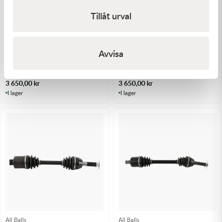
Tillåt urval
Avvisa
All Balls
All Balls
All Balls Drivaxel komplett 8
All Balls Drivaxel komplett 8
Can-Am vänster fram
Can-Am vänster fram
3 650,00
kr
3 650,00
kr
I lager
I lager
All Balls
All Balls