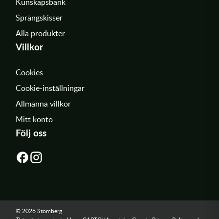
Kunskapsbank
tillsatser, vilket gör att hela kylsystemet bör tömmas och spolas
Sprängskisser
vid byte mellan olika produkter eller varumärken.
Alla produkter
Rätt kylarvätska
Villkor
Rätt kylarvätska hjälper inte bara till att hålla motorn sval, utan
Cookies
bidrar också till längre livslängd på kylsystemets komponenter
Cookie-inställningar
som vattenpump, packningar och kylkanaler.
Allmänna villkor
För cross och enduro där motorn ofta arbetar under hög
Mitt konto
belastning är rätt kylarvätska en viktig del av underhållet för att
Följ oss
undvika överhettning och driftstörningar.
Komplettera med rätt produkter
I vårt sortiment hittar du produkter som hjälper dig att hålla din
cross i toppskick, till exempel:
2-taktsolja,
4-taktsolja,
bromsvätska
,
växellådsolja
,
luftfilterolja
,
rengöring
och
sprayer
,
© 2026 Stomberg