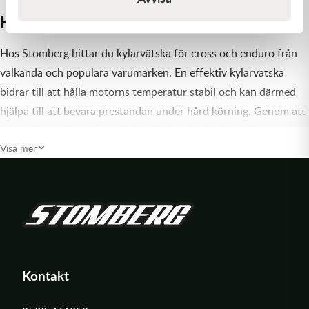
Kylarvätska för cross och enduro
Hos Stomberg hittar du kylarvätska för cross och enduro från
välkända och populära varumärken. En effektiv kylarvätska
bidrar till att hålla motorns temperatur stabil och kan därmed
hjälpa till att bevara prestandan under hård körning. Genom att
motverka överhettning minskar risken för skador och
Visa mer
driftstörningar i motorn. För fyrtaktsmotorer, som kan vara mer
känsliga för höga temperaturer i låg fart och tung belastning,
kan rätt kylarvätska bidra till att minska risken för kokning och
temperaturrelaterade problem.
Vilken kylarvätska ska man använda till cross och
enduro?
Kontakt
För motocross och enduro används ofta färdigblandad
kylarvätska, vanligtvis en blandning av glykol och destillerat