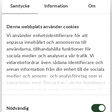
Samtycke
Information
Om
Kylarvätska Engine Ice 1,9L
Kylarvätska Engine Ice 1,9L
Snowmobil, Winter Gul
SXS/ATV Orange
360,00
kr
360,00
kr
Denna webbplats använder cookies
Slut i lager
Slut i lager
Vi använder enhetsidentifierare för att
anpassa innehållet och annonserna till
användarna, tillhandahålla funktioner för
sociala medier och analysera vår trafik. Vi
vidarebefordrar även sådana identifierare och
annan information från din enhet till de sociala
medier och annons- och analysföretag som vi
samarbetar med. Dessa kan i sin tur kombinera
informationen med annan information som du
Motorex
Twin Air
har tillhandahållit eller som de har samlat in
Kylarvätska Motorex Coolant
Kylarvätska Twin Air IceFlow
M3.0 Ready to use, 1L
2,2L
Samtyckesval
när du har använt deras tjänster.
189,00
kr
320,00
kr
Nödvändig
Slut i lager
Slut i lager