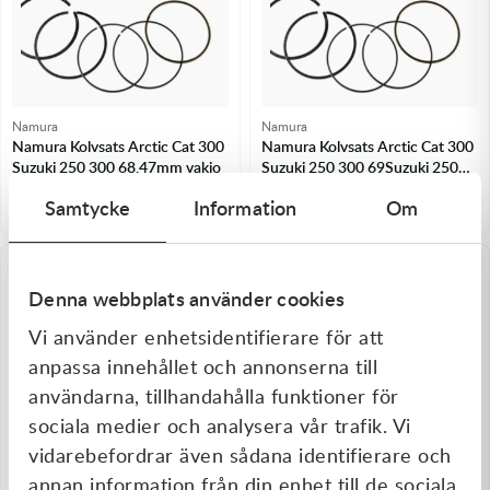
Namura
Namura
Namura Kolvsats Arctic Cat 300
Namura Kolvsats Arctic Cat 300
Suzuki 250 300 68.47mm vakio
Suzuki 250 300 69Suzuki 250
300 69.47mm (+1.00mm)
1 420,00
kr
1 420,00
kr
Samtycke
Information
Om
I lager
I lager
Denna webbplats använder cookies
Vi använder enhetsidentifierare för att
anpassa innehållet och annonserna till
användarna, tillhandahålla funktioner för
sociala medier och analysera vår trafik. Vi
vidarebefordrar även sådana identifierare och
annan information från din enhet till de sociala