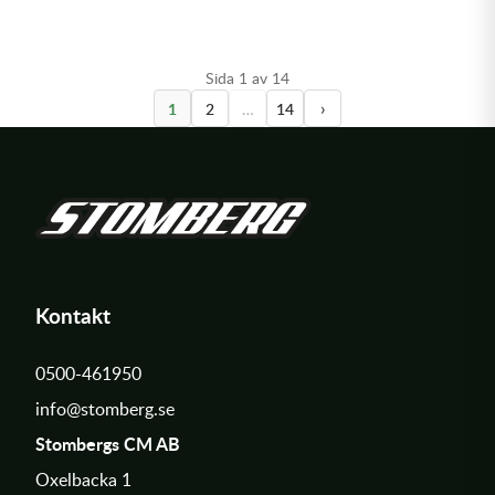
Sida 1 av 14
›
1
2
…
14
Kontakt
0500-461950
info@stomberg.se
Stombergs CM AB
Oxelbacka 1