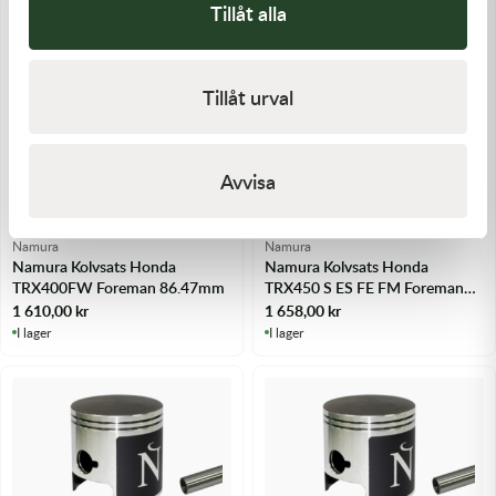
Tillåt alla
Tillåt urval
Avvisa
Namura
Namura
Namura Kolvsats Honda
Namura Kolvsats Honda
TRX400FW Foreman 86.47mm
TRX450 S ES FE FM Foreman
90.46mm
1 610,00
kr
1 658,00
kr
I lager
I lager