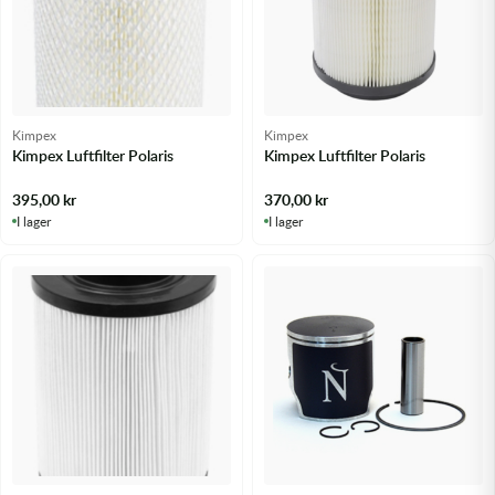
Transmission & Drivlina
Vagnar
Variatordelar
Kimpex
Kimpex
Kimpex Luftfilter Polaris
Kimpex Luftfilter Polaris
Vinschar & Tillbehör
395,00
kr
370,00
kr
I lager
I lager
Vinterprodukter