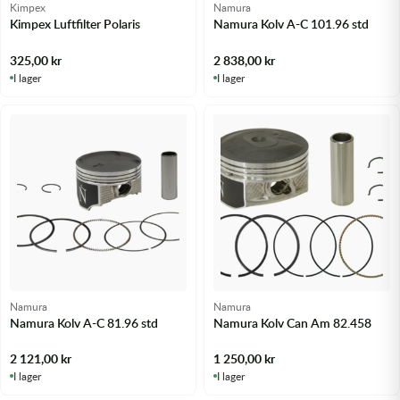
Kimpex
Namura
Kimpex Luftfilter Polaris
Namura Kolv A-C 101.96 std
325,00
kr
2 838,00
kr
I lager
I lager
Namura
Namura
Namura Kolv A-C 81.96 std
Namura Kolv Can Am 82.458
2 121,00
kr
1 250,00
kr
I lager
I lager