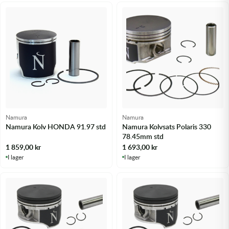
Namura
Namura
Namura Kolv HONDA 91.97 std
Namura Kolvsats Polaris 330
78.45mm std
1 859,00
kr
1 693,00
kr
I lager
I lager