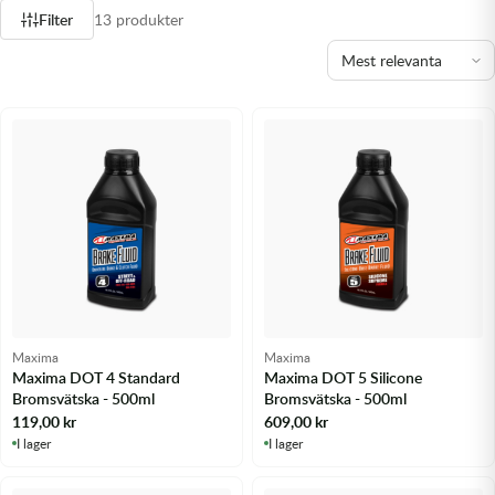
Filter
13 produkter
Olja MC
Skydd
Fjädring
Mopedslang
Kylarvätska
Chassidelar
Trail
Vätskesystem
Hjul
Mousse
Luftfilterolja & Rengöring
Drivremmar & Variatorremmar
Slangar
Lagersatser
Slang
Oljepaket
Eldelar
Motordelar & Filter
Trialdäck
Sprayer
Fjädring
Plast
Tubliss
Tvätt & Rengöring
Hytter & Flaklock
Styren & Reglage
Växellådsolja
Karossdelar & Tillbehör
Övriga Kemprodukter
Kyl- & värmesystemdelar
Maxima
Maxima
Maxima DOT 4 Standard
Maxima DOT 5 Silicone
Bromsvätska - 500ml
Bromsvätska - 500ml
Motordelar
119,00
kr
609,00
kr
I lager
I lager
Styren & Tillbehör