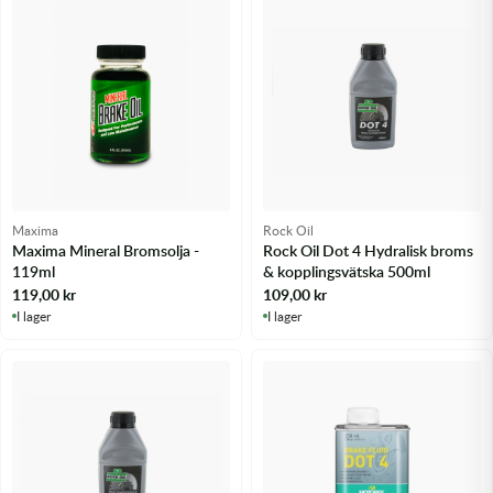
Transmission & Drivlina
Vagnar
Variatordelar
Vinschar & Tillbehör
Vinterprodukter
Maxima
Rock Oil
Maxima Mineral Bromsolja -
Rock Oil Dot 4 Hydralisk broms
119ml
& kopplingsvätska 500ml
119,00
kr
109,00
kr
I lager
I lager