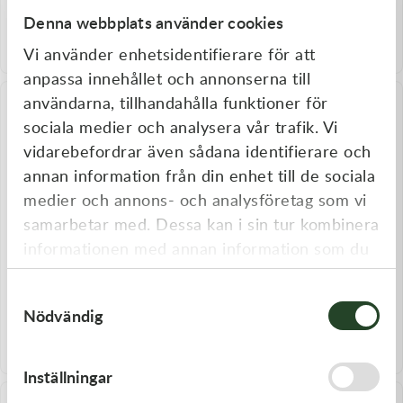
Bromsvätska Motorex Dot 5.1,
Magura Blood hydraulolja 100
250 ml
ml
Denna webbplats använder cookies
179,00
kr
122,00
kr
Vi använder enhetsidentifierare för att
I lager
Slut i lager
anpassa innehållet och annonserna till
användarna, tillhandahålla funktioner för
sociala medier och analysera vår trafik. Vi
vidarebefordrar även sådana identifierare och
annan information från din enhet till de sociala
medier och annons- och analysföretag som vi
samarbetar med. Dessa kan i sin tur kombinera
informationen med annan information som du
har tillhandahållit eller som de har samlat in
Magura
Magura
Samtyckesval
när du har använt deras tjänster.
Magura Blood hydraulolja 1L
Magura Royal Blood 1L
Nödvändig
545,00
kr
510,00
kr
Slut i lager
Slut i lager
Inställningar