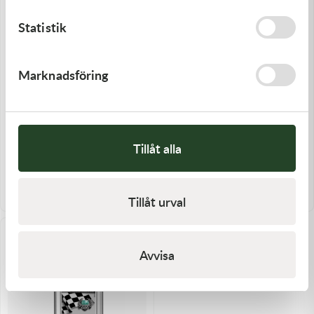
Statistik
Marknadsföring
Maxima
Motorex
Tillåt alla
Maxima DOT 5.1 Standard
Mineralolja Motorex Hydraulic
Bromsvätska - 118ml
Fluid 75, 100ml
109,00
kr
199,00
kr
Slut i lager
Slut i lager
Tillåt urval
Avvisa