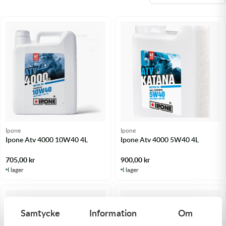
Olja MC
Skydd
Fjädring
Mopedslang
Kylarvätska
Chassidelar
Trail
Vätskesystem
Hjul
Mousse
Luftfilterolja & Rengöring
Drivremmar & Variatorremmar
Slangar
Lagersatser
Slang
Oljepaket
Eldelar
Motordelar & Filter
Trialdäck
Sprayer
Fjädring
Plast
Tubliss
Tvätt & Rengöring
Hytter & Flaklock
Ipone
Ipone
Styren & Reglage
Växellådsolja
Karossdelar & Tillbehör
Ipone Atv 4000 10W40 4L
Ipone Atv 4000 5W40 4L
705,00
kr
900,00
kr
Övriga Kemprodukter
Kyl- & värmesystemdelar
I lager
I lager
Motordelar
Styren & Tillbehör
Samtycke
Information
Om