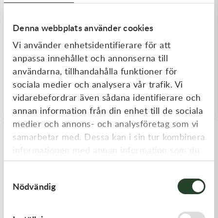
Transmission & Drivlina
Denna webbplats använder cookies
Vagnar
Vi använder enhetsidentifierare för att
Variatordelar
anpassa innehållet och annonserna till
användarna, tillhandahålla funktioner för
Greentek
Greentek
Vinschar & Tillbehör
Greentek Garden SAE 30 1,5L
Greentek Hydraulolja 32/46
sociala medier och analysera vår trafik. Vi
(Mineralojla + X1-R)
HVLP 20L
vidarebefordrar även sådana identifierare och
134,00
kr
1 155,00
kr
Vinterprodukter
I lager
I lager
annan information från din enhet till de sociala
medier och annons- och analysföretag som vi
samarbetar med. Dessa kan i sin tur kombinera
informationen med annan information som du
har tillhandahållit eller som de har samlat in
Samtyckesval
när du har använt deras tjänster.
Nödvändig