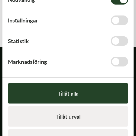
Transmission & Drivlina
Vagnar
Inställningar
Variatordelar
Statistik
Vinschar & Tillbehör
Marknadsföring
Vinterprodukter
Tillåt alla
Kontakt
0500-461950
Tillåt urval
info@stomberg.se
Stombergs CM AB