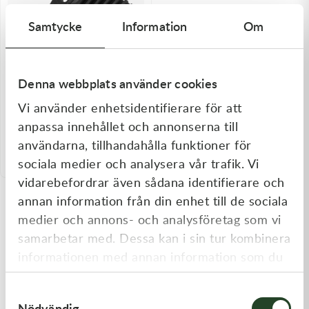
Olja MC
Skydd
Fjädring
Mopedslang
Kylarvätska
Chassidelar
Trail
Samtycke
Information
Om
Vätskesystem
Hjul
Mousse
Luftfilterolja & Rengöring
Drivremmar & Variatorremmar
Slangar
Denna webbplats använder cookies
Lagersatser
Slang
Oljepaket
Eldelar
Vi använder enhetsidentifierare för att
Zeta
Motordelar & Filter
Trialdäck
Sprayer
Fjädring
ZETA Adventure Fotpinnar
anpassa innehållet och annonserna till
Ténéré 700 20- Svart
användarna, tillhandahålla funktioner för
2 095,00
kr
Plast
Tubliss
Tvätt & Rengöring
Hytter & Flaklock
sociala medier och analysera vår trafik. Vi
I lager
vidarebefordrar även sådana identifierare och
Styren & Reglage
Växellådsolja
Karossdelar & Tillbehör
annan information från din enhet till de sociala
medier och annons- och analysföretag som vi
Övriga Kemprodukter
Kyl- & värmesystemdelar
samarbetar med. Dessa kan i sin tur kombinera
Motordelar
informationen med annan information som du
har tillhandahållit eller som de har samlat in
Styren & Tillbehör
Samtyckesval
när du har använt deras tjänster.
Nödvändig