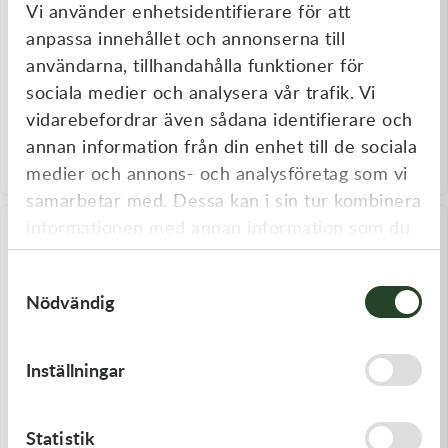
Vi använder enhetsidentifierare för att
anpassa innehållet och annonserna till
användarna, tillhandahålla funktioner för
sociala medier och analysera vår trafik. Vi
Gaerne
Gaerne
Gaerne Stövlar G-Midland
Gaerne Stövlar G-RAZOR
vidarebefordrar även sådana identifierare och
GORE-TEX Vuxen Svart
GORE-TEX Vuxen Svart
annan information från din enhet till de sociala
3 949,00
kr
2 299,00
kr
medier och annons- och analysföretag som vi
I lager
I lager
samarbetar med. Dessa kan i sin tur kombinera
informationen med annan information som du
Kampanj
har tillhandahållit eller som de har samlat in
Samtyckesval
när du har använt deras tjänster.
Nödvändig
Inställningar
Sidi
Gaerne
Statistik