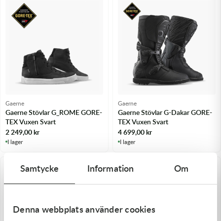
Transmission & Drivlina
Vagnar
Variatordelar
Vinschar & Tillbehör
Vinterprodukter
Gaerne
Gaerne
Gaerne Stövlar G_ROME GORE-
Gaerne Stövlar G-Dakar GORE-
TEX Vuxen Svart
TEX Vuxen Svart
2 249,00
kr
4 699,00
kr
I lager
I lager
Samtycke
Information
Om
Denna webbplats använder cookies