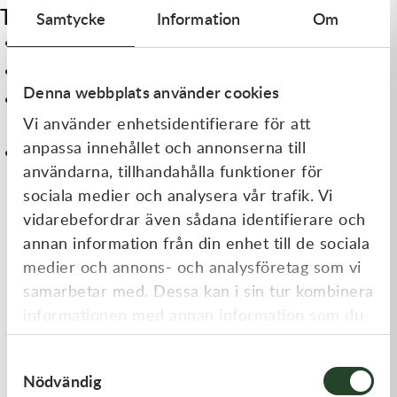
Tips för alla fordonstyper
Samtycke
Information
Om
Kontrollera trycket när däcken är kalla
Använd alltid ventilhattar för att skydda ventilerna
Denna webbplats använder cookies
Följ alltid fordonets och däcktillverkarens
Vi använder enhetsidentifierare för att
rekommendationer
anpassa innehållet och annonserna till
Om du använder kvävgas: justera endast med kvävgas
användarna, tillhandahålla funktioner för
sociala medier och analysera vår trafik. Vi
vidarebefordrar även sådana identifierare och
annan information från din enhet till de sociala
medier och annons- och analysföretag som vi
samarbetar med. Dessa kan i sin tur kombinera
informationen med annan information som du
har tillhandahållit eller som de har samlat in
Samtyckesval
när du har använt deras tjänster.
Fler guider
Nödvändig