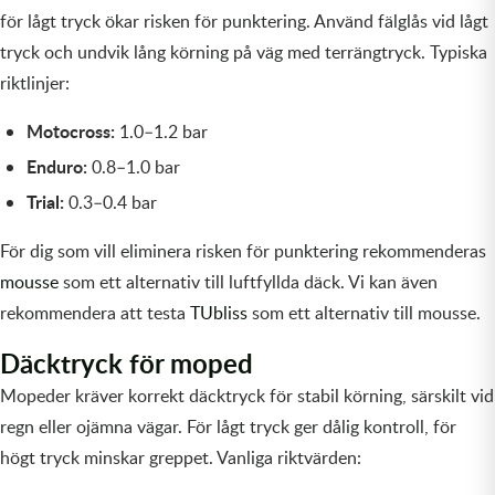
Transmission & Drivlina
för lågt tryck ökar risken för punktering. Använd fälglås vid lågt
tryck och undvik lång körning på väg med terrängtryck. Typiska
Vagnar
riktlinjer:
Variatordelar
Motocross:
1.0–1.2 bar
Enduro:
0.8–1.0 bar
Vinschar & Tillbehör
Trial:
0.3–0.4 bar
Vinterprodukter
För dig som vill eliminera risken för punktering rekommenderas
mousse
som ett alternativ till luftfyllda däck. Vi kan även
rekommendera att testa
TUbliss
som ett alternativ till mousse.
Däcktryck för moped
Mopeder kräver korrekt däcktryck för stabil körning, särskilt vid
regn eller ojämna vägar. För lågt tryck ger dålig kontroll, för
högt tryck minskar greppet. Vanliga riktvärden: