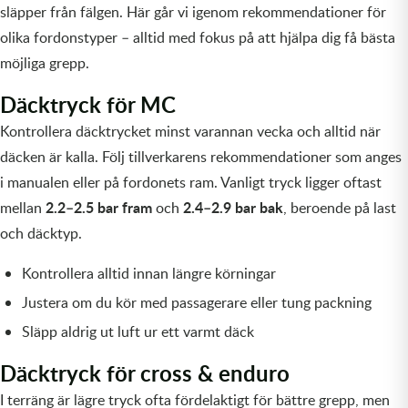
släpper från fälgen. Här går vi igenom rekommendationer för
Olja MC
Skydd
Fjädring
Mopedslang
Kylarvätska
Chassidelar
Trail
olika fordonstyper – alltid med fokus på att hjälpa dig få bästa
möjliga grepp.
Vätskesystem
Hjul
Mousse
Luftfilterolja & Rengöring
Drivremmar & Variatorremmar
Slangar
Däcktryck för MC
Lagersatser
Slang
Oljepaket
Eldelar
Kontrollera däcktrycket minst varannan vecka och alltid när
däcken är kalla. Följ tillverkarens rekommendationer som anges
Motordelar & Filter
Trialdäck
Sprayer
Fjädring
i manualen eller på fordonets ram. Vanligt tryck ligger oftast
Plast
Tubliss
Tvätt & Rengöring
Hytter & Flaklock
2.2–2.5 bar fram
2.4–2.9 bar bak
mellan
och
, beroende på last
och däcktyp.
Styren & Reglage
Växellådsolja
Karossdelar & Tillbehör
Kontrollera alltid innan längre körningar
Övriga Kemprodukter
Kyl- & värmesystemdelar
Justera om du kör med passagerare eller tung packning
Släpp aldrig ut luft ur ett varmt däck
Motordelar
Däcktryck för cross & enduro
Styren & Tillbehör
I terräng är lägre tryck ofta fördelaktigt för bättre grepp, men