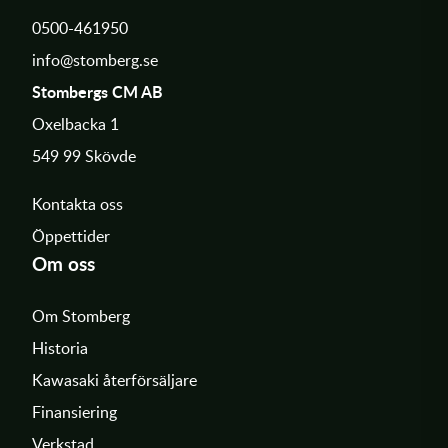
0500-461950
info@stomberg.se
Stombergs CM AB
Oxelbacka 1
549 99 Skövde
Kontakta oss
Öppettider
Om oss
Om Stomberg
Historia
Kawasaki återförsäljare
Finansiering
Verkstad