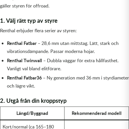
gäller styren för offroad.
Olja MC
Skydd
Fjädring
Mopedslang
Kylarvätska
Chassidelar
Trail
1. Välj rätt typ av styre
Vätskesystem
Hjul
Mousse
Luftfilterolja & Rengöring
Drivremmar & Variatorremmar
Slangar
Renthal erbjuder flera serier av styren:
Lagersatser
Slang
Oljepaket
Eldelar
Renthal Fatbar
– 28,6 mm utan mittstag. Lätt, stark och
Motordelar & Filter
Trialdäck
Sprayer
Fjädring
vibrationsdämpande. Passar moderna hojar.
Renthal Twinwall
– Dubbla väggar för extra hållfasthet.
Plast
Tubliss
Tvätt & Rengöring
Hytter & Flaklock
Vanligt val bland elitförare.
Renthal Fatbar36
– Ny generation med 36 mm i styrdiameter
Styren & Reglage
Växellådsolja
Karossdelar & Tillbehör
och lägre vikt.
Övriga Kemprodukter
Kyl- & värmesystemdelar
2. Utgå från din kroppstyp
Motordelar
Längd/Byggnad
Rekommenderad modell
Styren & Tillbehör
Kort/normal (ca 165–180