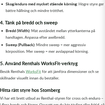
Skog/enduro med mycket stående körning:
Högre styre ger
bättre hållning och mindre trötthet.
4. Tänk på bredd och sweep
Bredd (Width):
Mät avståndet mellan ytterkanterna på
handtagen. Anpassa efter axelbredd.
Sweep (Pullback):
Mindre sweep = mer aggressiv
körposition. Mer sweep = mer avslappnad körning.
5. Använd Renthals WorksFit-verktyg
Besök Renthals
WorksFit
för att jämföra dimensioner och se
skillnader visuellt innan du beställer.
Hitta rätt styre hos Stomberg
Vi har ett brett utbud av Renthal-styren för cross och enduro –
i flera bends och färger. Oavsett om du kör tävling eller fritid, så