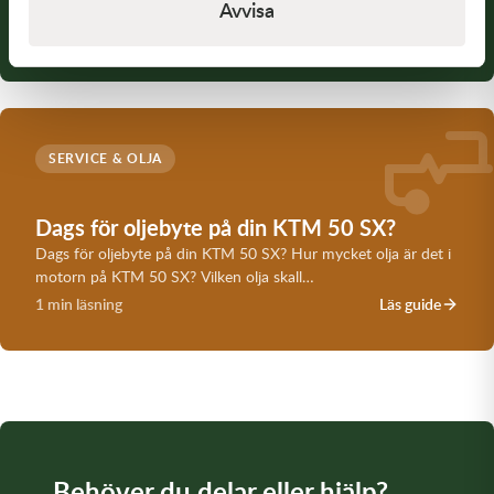
Avvisa
viktig komponent för optimal körning är…
5 min läsning
Läs guide
SERVICE & OLJA
Dags för oljebyte på din KTM 50 SX?
Dags för oljebyte på din KTM 50 SX? Hur mycket olja är det i
motorn på KTM 50 SX? Vilken olja skall…
1 min läsning
Läs guide
Behöver du delar eller hjälp?