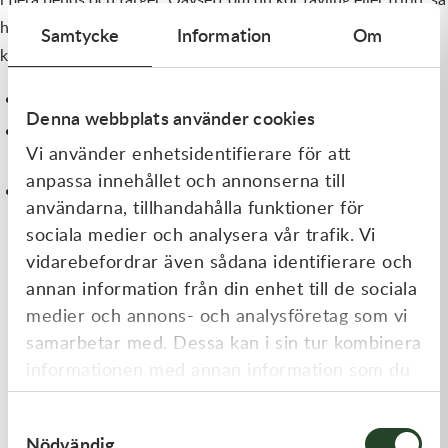
har vi ett styre som ger dig bättre kontroll, hållning och
Samtycke
Information
Om
körglädje.
Utforska hela vårt sortimentet av
Renthal-styren här
Denna webbplats använder cookies
Behöver du hjälp att välja? Kontakta
vår support
så hjälper
Vi använder enhetsidentifierare för att
vi dig direkt!
anpassa innehållet och annonserna till
Vill du läsa mer? Se även
detta inlägg
.
användarna, tillhandahålla funktioner för
sociala medier och analysera vår trafik. Vi
vidarebefordrar även sådana identifierare och
annan information från din enhet till de sociala
medier och annons- och analysföretag som vi
samarbetar med. Dessa kan i sin tur kombinera
informationen med annan information som du
har tillhandahållit eller som de har samlat in
Samtyckesval
när du har använt deras tjänster.
Nödvändig