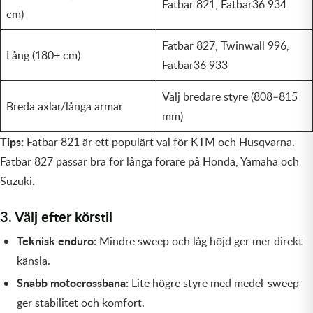
Fatbar 821, Fatbar36 934
Transmission & Drivlina
cm)
Vagnar
Fatbar 827, Twinwall 996,
Lång (180+ cm)
Fatbar36 933
Variatordelar
Välj bredare styre (808–815
Breda axlar/långa armar
Vinschar & Tillbehör
mm)
Tips:
Fatbar 821 är ett populärt val för KTM och Husqvarna.
Vinterprodukter
Fatbar 827 passar bra för långa förare på Honda, Yamaha och
Suzuki.
3. Välj efter körstil
Teknisk enduro:
Mindre sweep och låg höjd ger mer direkt
känsla.
Snabb motocrossbana:
Lite högre styre med medel-sweep
ger stabilitet och komfort.