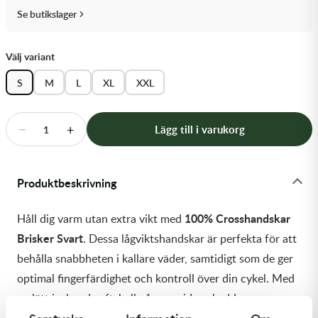
Transmission & Drivlina
Se butikslager
Vagnar
Välj variant
Variatordelar
S
M
L
XL
XXL
Vinschar & Tillbehör
−
+
Lägg till i varukorg
1
Vinterprodukter
Produktbeskrivning
100% Crosshandskar
Håll dig varm utan extra vikt med
Brisker Svart
. Dessa lågviktshandskar är perfekta för att
behålla snabbheten i kallare väder, samtidigt som de ger
optimal fingerfärdighet och kontroll över din cykel. Med
en lätt isolerad softshell på ovansidan skyddar