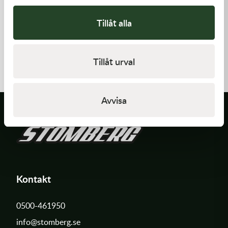
Tillåt alla
K-Tech
K-Tech
12x0.25x6ID SHIM
10x0.20x6ID SHIM
Tillåt urval
20,00
kr
20,00
kr
Slut i lager
I lager
Avvisa
Kontakt
0500-461950
info@stomberg.se