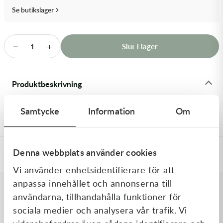
Transmission & Drivlina
Se butikslager
Vagnar
−
+
Slut i lager
1
Variatordelar
Vinschar & Tillbehör
Produktbeskrivning
Vinterprodukter
10x0.30x8ID SHIM - Shims
Samtycke
Information
Om
Denna webbplats använder cookies
Specifikationer
Vi använder enhetsidentifierare för att
anpassa innehållet och annonserna till
användarna, tillhandahålla funktioner för
Liknande produkter
sociala medier och analysera vår trafik. Vi