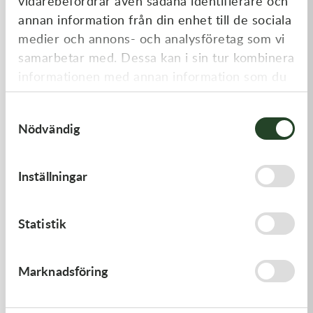
vidarebefordrar även sådana identifierare och
annan information från din enhet till de sociala
medier och annons- och analysföretag som vi
samarbetar med. Dessa kan i sin tur kombinera
informationen med annan information som du
har tillhandahållit eller som de har samlat in
Samtyckesval
när du har använt deras tjänster.
Nödvändig
K-Tech
K-Tech
13x0.15x06ID SHIM
12x0.30x6ID SHIM
Inställningar
20,00
kr
20,00
kr
Slut i lager
I lager
Statistik
Marknadsföring