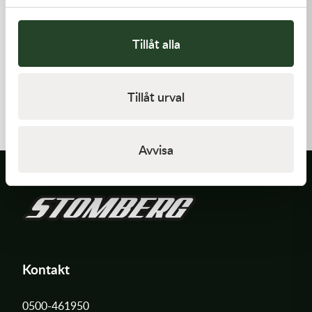
Tillåt alla
Kawasaki
Kawasaki
RETAINER-VALVE SPRING
GASKET,EXHAUST HOLDER
Tillåt urval
108,00
kr
64,00
kr
I lager
Beställningsvara
Avvisa
Kontakt
0500-461950