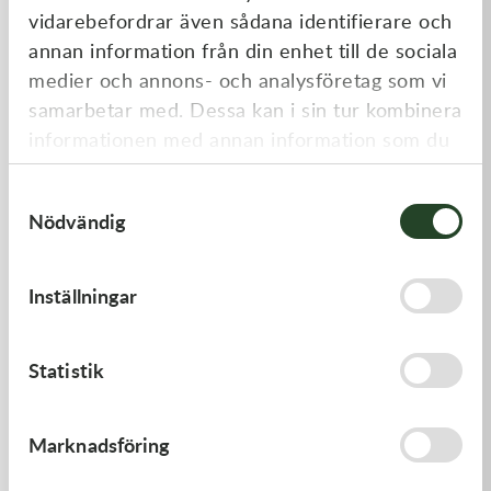
vidarebefordrar även sådana identifierare och
annan information från din enhet till de sociala
medier och annons- och analysföretag som vi
samarbetar med. Dessa kan i sin tur kombinera
informationen med annan information som du
har tillhandahållit eller som de har samlat in
Samtyckesval
när du har använt deras tjänster.
Nödvändig
Kawasaki
Kawasaki
GASKET,CYLINDER BASE
GASKET-HEAD
Inställningar
168,00
kr
421,00
kr
I lager
I lager
Statistik
Marknadsföring