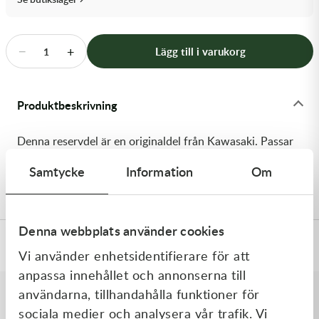
Transmission & Drivlina
Vagnar
−
+
Lägg till i varukorg
1
Variatordelar
Produktbeskrivning
Vinschar & Tillbehör
Denna reservdel är en originaldel från Kawasaki. Passar
Vinterprodukter
till flera vanliga motocross- och enduromodeller. OEM
Samtycke
Information
Om
ref. nr.: 92151-1133 / 921511133. Modellkod: ER500-A1
Denna webbplats använder cookies
Specifikationer
Vi använder enhetsidentifierare för att
anpassa innehållet och annonserna till
användarna, tillhandahålla funktioner för
sociala medier och analysera vår trafik. Vi
Liknande produkter