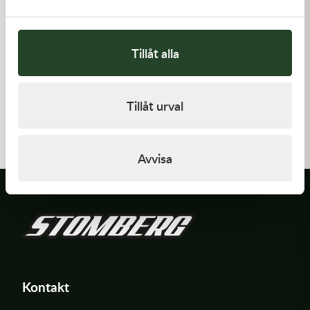
Tillåt alla
Kawasaki
Kawasaki
Tillåt urval
ARM-ROCKER
GASKET,GENERATOR
1 369,00
kr
191,00
kr
I lager
I lager
Avvisa
Kontakt