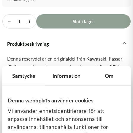
Transmission & Drivlina
Vagnar
−
+
Slut i lager
1
Variatordelar
Produktbeskrivning
Vinschar & Tillbehör
Denna reservdel är en originaldel från Kawasaki. Passar
Vinterprodukter
till flera vanliga motocross- och enduromodeller. OEM
Samtycke
Information
Om
ref. nr.: 92151-1252 / 921511252. Modellkod: VN1500-
E1
Denna webbplats använder cookies
Vi använder enhetsidentifierare för att
Specifikationer
anpassa innehållet och annonserna till
användarna, tillhandahålla funktioner för