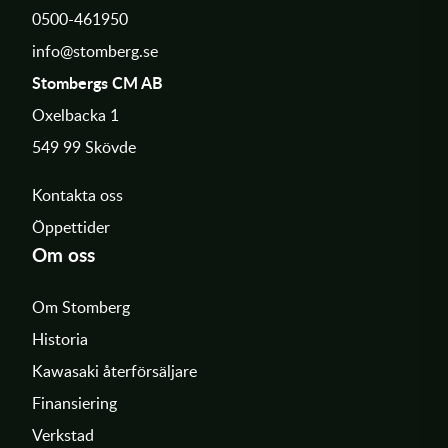
0500-461950
info@stomberg.se
Stombergs CM AB
Oxelbacka 1
549 99 Skövde
Kontakta oss
Öppettider
Om oss
Om Stomberg
Historia
Kawasaki återförsäljare
Finansiering
Verkstad