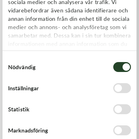
sociala medier och analysera vår trafik. Vi
Liknande produkter
vidarebefordrar även sådana identifierare och
annan information från din enhet till de sociala
medier och annons- och analysföretag som vi
samarbetar med. Dessa kan i sin tur kombinera
informationen med annan information som du
har tillhandahållit eller som de har samlat in
Samtyckesval
när du har använt deras tjänster.
Nödvändig
Kawasaki
Kawasaki
Inställningar
GASKET-HEAD
RETAINER-VALVE SPRING
312,00
kr
108,00
kr
Statistik
I lager
I lager
Marknadsföring