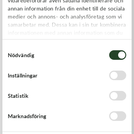
vidarebefordrar även sådana identifierare och
annan information från din enhet till de sociala
medier och annons- och analysföretag som vi
samarbetar med. Dessa kan i sin tur kombinera
informationen med annan information som du
har tillhandahållit eller som de har samlat in
Samtyckesval
när du har använt deras tjänster.
Nödvändig
K-Tech
K-Tech
12x0.20x6ID SHIM
13x0.20x06ID SHIM
Inställningar
20,00
kr
20,00
kr
Slut i lager
Slut i lager
Statistik
Marknadsföring