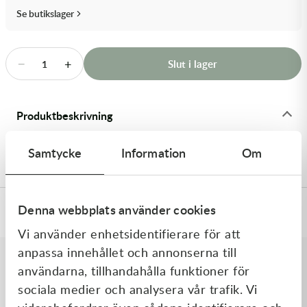
Transmission & Drivlina
Se butikslager
Vagnar
−
+
Slut i lager
1
Variatordelar
Vinschar & Tillbehör
Produktbeskrivning
Vinterprodukter
13x0.20x7ID SHIM - Shims
Samtycke
Information
Om
Denna webbplats använder cookies
Specifikationer
Vi använder enhetsidentifierare för att
anpassa innehållet och annonserna till
användarna, tillhandahålla funktioner för
Liknande produkter
sociala medier och analysera vår trafik. Vi