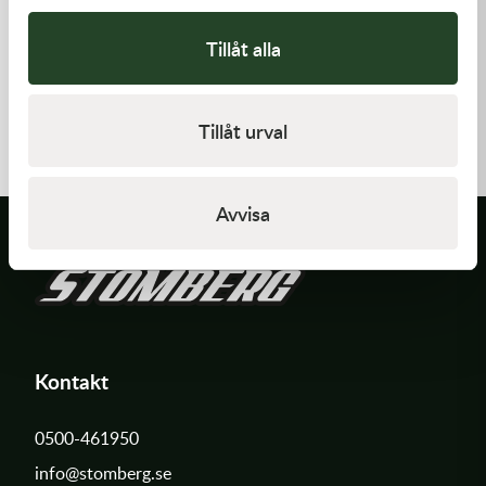
Tillåt alla
K-Tech
K-Tech
9x0.30x6ID SHIM
11x0.10x6ID SHIM
Tillåt urval
20,00
kr
20,00
kr
Slut i lager
I lager
Avvisa
Kontakt
0500-461950
info@stomberg.se