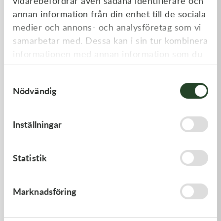
vidarebefordrar även sådana identifierare och
annan information från din enhet till de sociala
medier och annons- och analysföretag som vi
samarbetar med. Dessa kan i sin tur kombinera
informationen med annan information som du
har tillhandahållit eller som de har samlat in
Samtyckesval
när du har använt deras tjänster.
Nödvändig
K-Tech
K-Tech
13x0.10x06ID SHIM
12x0.10x6ID SHIM
Inställningar
20,00
kr
20,00
kr
I lager
I lager
Statistik
Marknadsföring