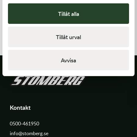
Tillåt alla
K-Tech
K-Tech
10x0.25x6ID SHIM
13x0.30x6ID SHIM
Tillåt urval
20,00
kr
20,00
kr
Slut i lager
Slut i lager
Avvisa
Kontakt
0500-461950
info@stomberg.se