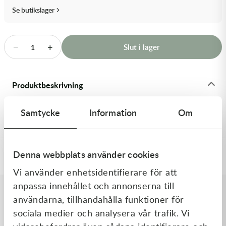
Transmission & Drivlina
Se butikslager
Vagnar
−
+
Slut i lager
1
Variatordelar
Vinschar & Tillbehör
Produktbeskrivning
Vinterprodukter
17x0.25x8ID SHIM - Shims
Samtycke
Information
Om
Denna webbplats använder cookies
Specifikationer
Vi använder enhetsidentifierare för att
anpassa innehållet och annonserna till
användarna, tillhandahålla funktioner för
Liknande produkter
sociala medier och analysera vår trafik. Vi