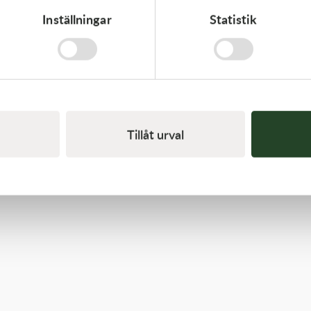
Inställningar
Statistik
K-Tech
12x0.15x6ID SHIM
20,00
kr
I lager
Tillåt urval