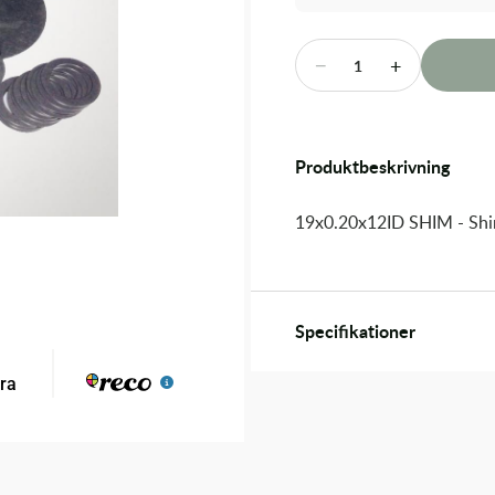
−
+
1
Produktbeskrivning
19x0.20x12ID SHIM - Sh
Specifikationer