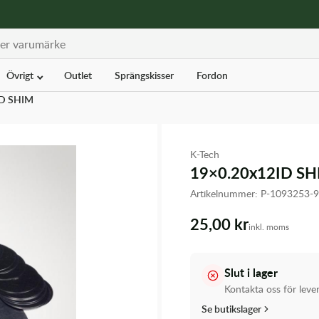
Övrigt
Outlet
Sprängskisser
Fordon
ID SHIM
K-Tech
19×0.20x12ID S
Artikelnummer:
P-1093253
25,00 kr
inkl. moms
Slut i lager
Kontakta oss för leve
Se butikslager