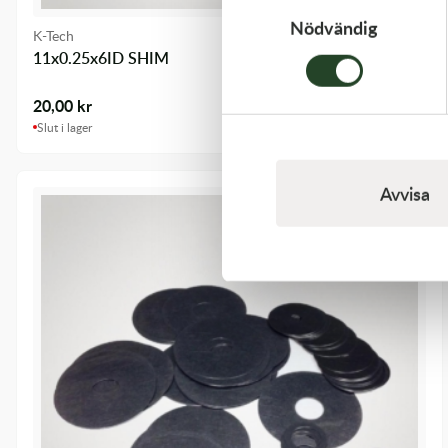
Nödvändig
K-Tech
11x0.25x6ID SHIM
20,00
kr
Slut i lager
Avvisa