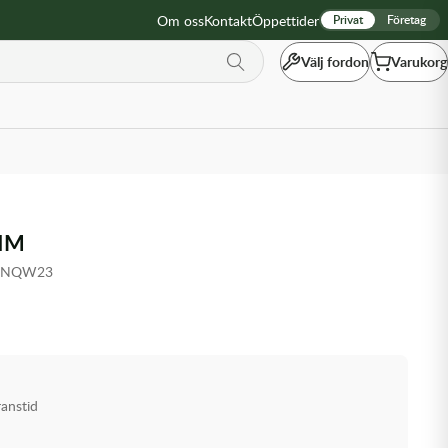
Om oss
Kontakt
Öppettider
Privat
Företag
Välj fordon
Varukorg
HIM
-9NQW23
ranstid