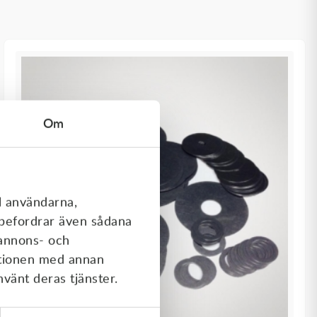
Om
l användarna,
rebefordrar även sådana
 annons- och
ationen med annan
nvänt deras tjänster.