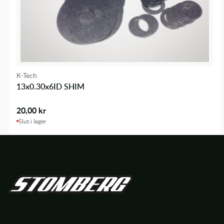
K-Tech
13x0.30x6ID SHIM
20,00
kr
Slut i lager