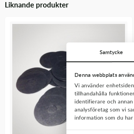
Liknande produkter
Transmission & Drivlina
Vagnar
Variatordelar
Vinschar & Tillbehör
Samtycke
Vinterprodukter
Denna webbplats använd
Vi använder enhetsident
tillhandahålla funktione
identifierare och annan
analysföretag som vi s
information som du har t
Samtyckesval