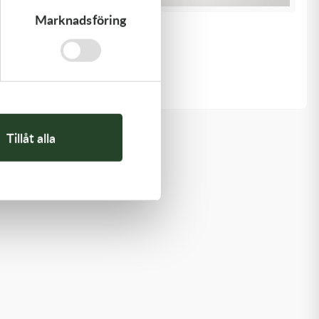
Marknadsföring
K-Tech
11x0.10x6ID SHIM
20,00
kr
I lager
Tillåt alla