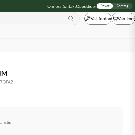
Om oss
Kontakt
Öppettider
Privat
Företag
Välj fordon
Varukorg
HIM
37QFAB
ranstid