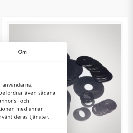
Om
l användarna,
rebefordrar även sådana
 annons- och
ationen med annan
nvänt deras tjänster.