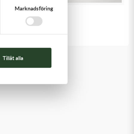
Marknadsföring
K-Tech
8x0.15x6ID SHIM
20,00
kr
I lager
Tillåt alla