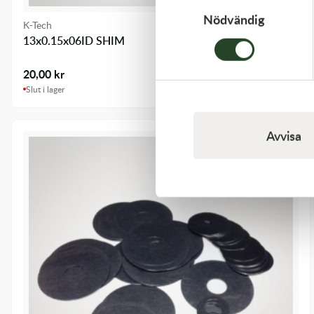
Nödvändig
K-Tech
13x0.15x06ID SHIM
20,00
kr
Slut i lager
Avvisa