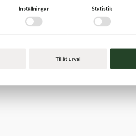
Inställningar
Statistik
K-Tech
10x0.20x6ID SHIM
20,00
kr
I lager
Tillåt urval