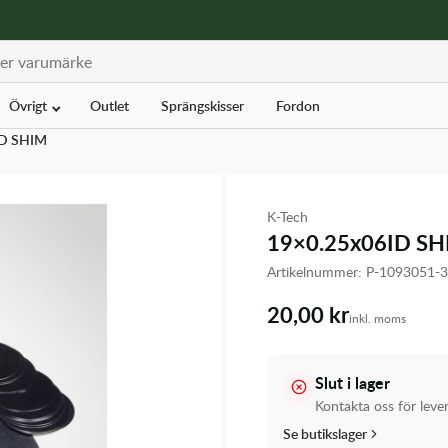
Övrigt
Outlet
Sprängskisser
Fordon
ID SHIM
K-Tech
19×0.25x06ID S
Artikelnummer:
P-1093051-
20,00 kr
inkl. moms
Slut i lager
Kontakta oss för leve
Se butikslager