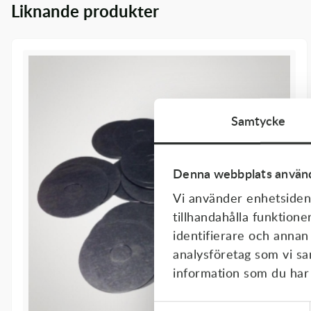
Liknande produkter
Transmission & Drivlina
Vagnar
Variatordelar
Vinschar & Tillbehör
Samtycke
Vinterprodukter
Denna webbplats använd
Vi använder enhetsident
tillhandahålla funktione
identifierare och annan
analysföretag som vi s
information som du har t
Samtyckesval