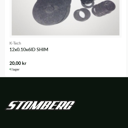
K-Tech
12x0.10x6ID SHIM
20,00
kr
I lager