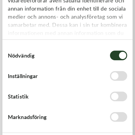
vidarebefordrar även sådana identifierare och
annan information från din enhet till de sociala
medier och annons- och analysföretag som vi
samarbetar med. Dessa kan i sin tur kombinera
informationen med annan information som du
har tillhandahållit eller som de har samlat in
Samtyckesval
när du har använt deras tjänster.
Nödvändig
K-Tech
K-Tech
11x0.20x6ID SHIM
12x0.15x6ID SHIM
Inställningar
20,00
kr
20,00
kr
I lager
I lager
Statistik
Marknadsföring