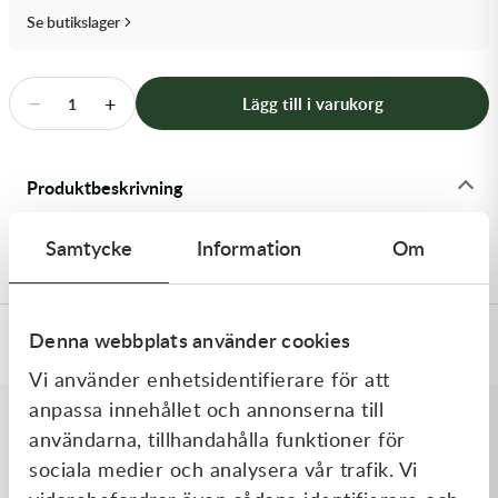
Transmission & Drivlina
Se butikslager
Vagnar
−
+
Lägg till i varukorg
1
Variatordelar
Vinschar & Tillbehör
Produktbeskrivning
Vinterprodukter
25x0.15x8ID SHIM - Shims
Samtycke
Information
Om
Denna webbplats använder cookies
Specifikationer
Vi använder enhetsidentifierare för att
anpassa innehållet och annonserna till
användarna, tillhandahålla funktioner för
Liknande produkter
sociala medier och analysera vår trafik. Vi