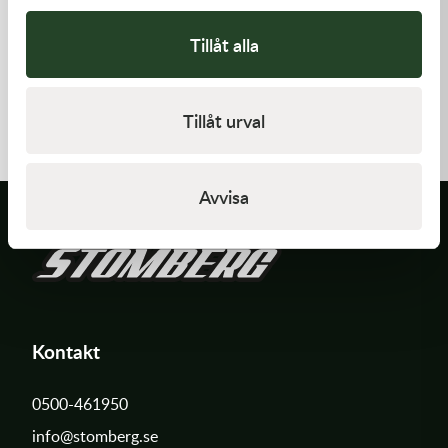
Tillåt alla
K-Tech
K-Tech
13x0.20x06ID SHIM
10x0.10x6ID SHIM
Tillåt urval
20,00
kr
20,00
kr
Slut i lager
I lager
Avvisa
Kontakt
0500-461950
info@stomberg.se