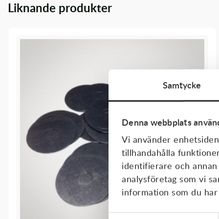
Liknande produkter
Transmission & Drivlina
Vagnar
Variatordelar
Vinschar & Tillbehör
Samtycke
Vinterprodukter
Denna webbplats använd
Vi använder enhetsident
tillhandahålla funktione
identifierare och annan
analysföretag som vi s
information som du har t
Samtyckesval