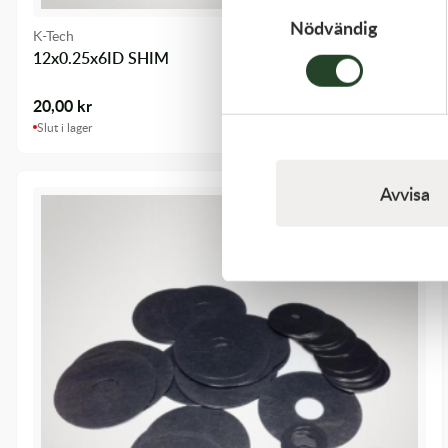
Nödvändig
K-Tech
12x0.25x6ID SHIM
20,00
kr
Slut i lager
Avvisa