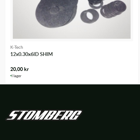
K-Tech
12x0.30x6ID SHIM
20,00
kr
I lager