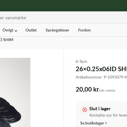
Övrigt
Outlet
Sprängskisser
Fordon
ID SHIM
K-Tech
26×0.25x06ID S
Artikelnummer:
P-1093079-
20,00 kr
inkl. moms
Slut i lager
Kontakta oss för leve
Se butikslager