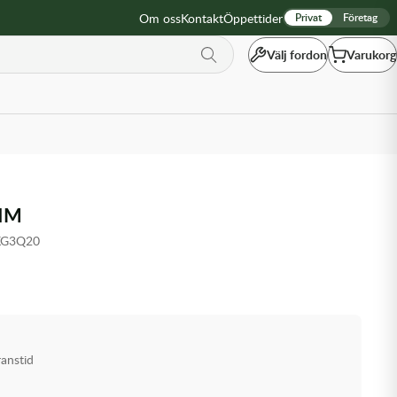
Om oss
Kontakt
Öppettider
Privat
Företag
Välj fordon
Varukorg
HIM
KG3Q20
ranstid