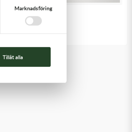
Marknadsföring
K-Tech
11x0.10x6ID SHIM
20,00
kr
I lager
Tillåt alla