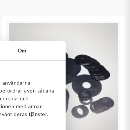
Om
l användarna,
rebefordrar även sådana
 annons- och
ationen med annan
nvänt deras tjänster.