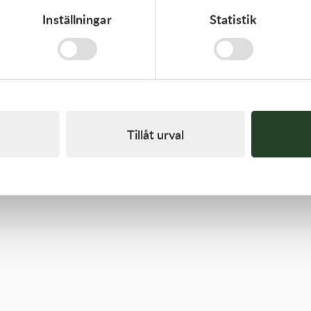
Inställningar
Statistik
K-Tech
11x0.20x6ID SHIM
20,00
kr
I lager
Tillåt urval