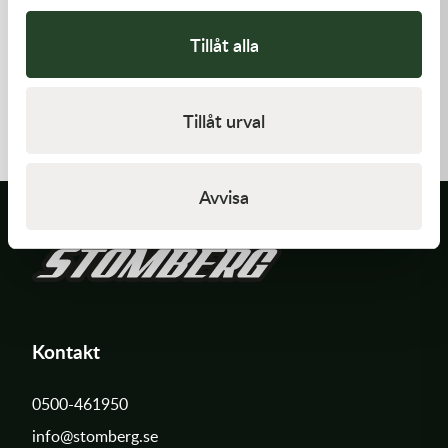
Tillåt alla
K-Tech
K-Tech
11x0.10x6ID SHIM
12x0.15x6ID SHIM
Tillåt urval
20,00
kr
20,00
kr
I lager
I lager
Avvisa
Kontakt
0500-461950
info@stomberg.se