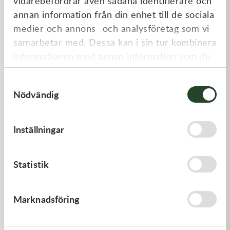
vidarebefordrar även sådana identifierare och
annan information från din enhet till de sociala
medier och annons- och analysföretag som vi
samarbetar med. Dessa kan i sin tur kombinera
informationen med annan information som du
har tillhandahållit eller som de har samlat in
Samtyckesval
när du har använt deras tjänster.
Nödvändig
K-Tech
K-Tech
12x0.25x6ID SHIM
10x0.10x6ID SHIM
Inställningar
20,00
kr
20,00
kr
Slut i lager
I lager
Statistik
Marknadsföring