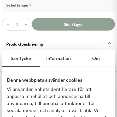
Transmission & Drivlina
Se butikslager
Vagnar
−
+
Slut i lager
1
Variatordelar
Vinschar & Tillbehör
Produktbeskrivning
Vinterprodukter
28x0.10x16ID SHIM - Shims
Samtycke
Information
Om
Denna webbplats använder cookies
Specifikationer
Vi använder enhetsidentifierare för att
anpassa innehållet och annonserna till
användarna, tillhandahålla funktioner för
Liknande produkter
sociala medier och analysera vår trafik. Vi