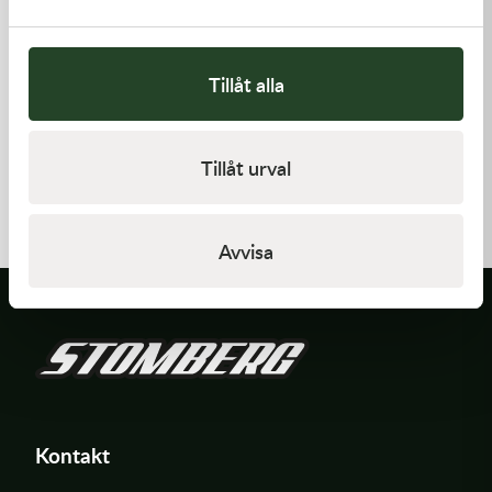
Tillåt alla
Kawasaki
Kawasaki
Tillåt urval
PISTON-ENGINE
GASKET,GENERATOR COVE
1 220,00
kr
212,00
kr
Beställningsvara
I lager
Avvisa
Kontakt