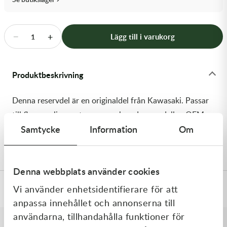
Transmission & Drivlina
Vagnar
−
+
Lägg till i varukorg
1
Variatordelar
Produktbeskrivning
Vinschar & Tillbehör
Denna reservdel är en originaldel från Kawasaki. Passar
Vinterprodukter
till flera vanliga motocross- och enduromodeller. OEM
Samtycke
Information
Om
ref. nr.: 92057-0086 / 920570086. Modellkod: KX250-
R1
Denna webbplats använder cookies
Vi använder enhetsidentifierare för att
Specifikationer
anpassa innehållet och annonserna till
användarna, tillhandahålla funktioner för