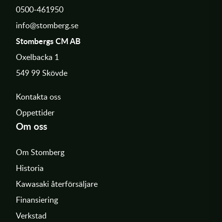
0500-461950
info@stomberg.se
Stombergs CM AB
Oxelbacka 1
549 99 Skövde
Kontakta oss
Öppettider
Om oss
Om Stomberg
Historia
Kawasaki återförsäljare
Finansiering
Verkstad