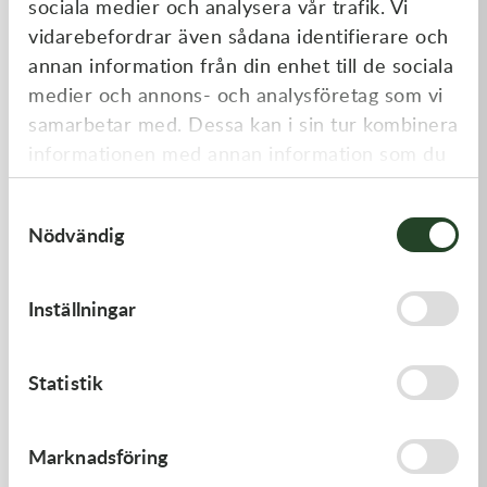
sociala medier och analysera vår trafik. Vi
Liknande produkter
vidarebefordrar även sådana identifierare och
annan information från din enhet till de sociala
medier och annons- och analysföretag som vi
samarbetar med. Dessa kan i sin tur kombinera
informationen med annan information som du
har tillhandahållit eller som de har samlat in
Samtyckesval
när du har använt deras tjänster.
Nödvändig
Kawasaki
Kawasaki
Inställningar
GASKET,FUEL TANK CAP
LEVER-COMP,FRONT BRAK
- Kawasaki KX 250 21-23,
Kawasaki KX 450 19-23
58,00
kr
530,00
kr
Statistik
I lager
I lager
Marknadsföring