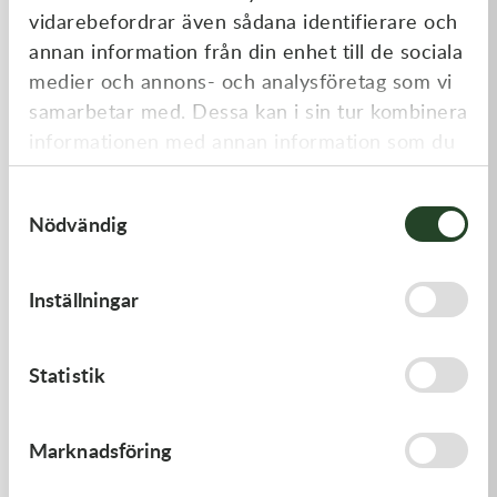
vidarebefordrar även sådana identifierare och
annan information från din enhet till de sociala
medier och annons- och analysföretag som vi
samarbetar med. Dessa kan i sin tur kombinera
informationen med annan information som du
har tillhandahållit eller som de har samlat in
Samtyckesval
när du har använt deras tjänster.
Nödvändig
Kawasaki
Kawasaki
GUIDE-CHAIN,RR
GUIDE-CHAIN,FR
Inställningar
383,00
kr
478,00
kr
I lager
I lager
Statistik
Marknadsföring