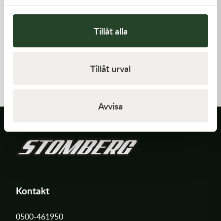
Tillåt alla
Kawasaki
Kawasaki
TOOL-
GASKET,GENERATOR COVE
Tillåt urval
WRENCH,BOX,21MM&
197,00
kr
212,00
kr
I lager
I lager
Avvisa
Kontakt
0500-461950