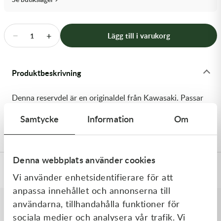
Transmission & Drivlina
Vagnar
−
+
Lägg till i varukorg
1
Variatordelar
Produktbeskrivning
Vinschar & Tillbehör
Denna reservdel är en originaldel från Kawasaki. Passar
Vinterprodukter
till flera vanliga motocross- och enduromodeller. OEM
Samtycke
Information
Om
ref. nr.: 92057-1504 / 920571504. Modellkod: KX65-A3
Denna webbplats använder cookies
Specifikationer
Vi använder enhetsidentifierare för att
anpassa innehållet och annonserna till
användarna, tillhandahålla funktioner för
sociala medier och analysera vår trafik. Vi
Liknande produkter