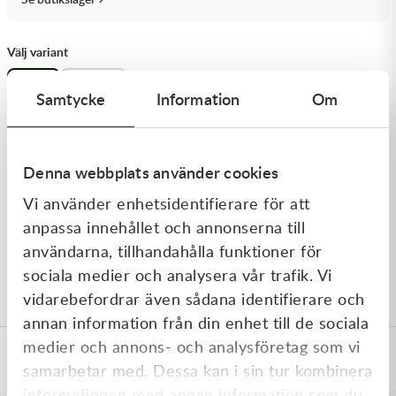
Transmission & Drivlina
Välj variant
Vagnar
XS-L
XL-2XL
Samtycke
Information
Om
Variatordelar
Vinschar & Tillbehör
−
+
Lägg till i varukorg
1
Denna webbplats använder cookies
Vinterprodukter
Vi använder enhetsidentifierare för att
Produktbeskrivning
anpassa innehållet och annonserna till
användarna, tillhandahålla funktioner för
Alpinestars Sequence njurbälte ger ett utmärkt stöd som
sociala medier och analysera vår trafik. Vi
motverkar ömhet i nedre ryggen. Finns i 2 olika storlekar.
vidarebefordrar även sådana identifierare och
annan information från din enhet till de sociala
medier och annons- och analysföretag som vi
Specifikationer
samarbetar med. Dessa kan i sin tur kombinera
informationen med annan information som du