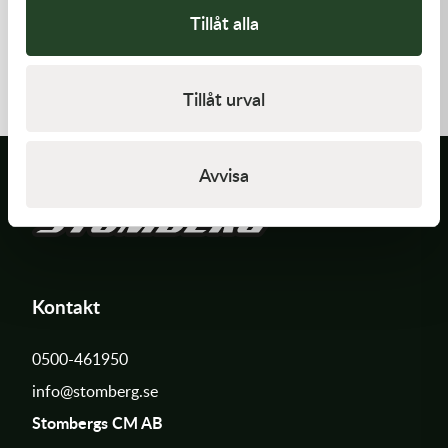
Tillåt alla
Namura
Namura
Namura Komp.Packningsats
Namura Komp.Packningsats
A-C
A-C Kawasaki
841,00
kr
1 502,00
kr
Tillåt urval
Slut i lager
Slut i lager
Avvisa
Kontakt
0500-461950
info@stomberg.se
Stombergs CM AB