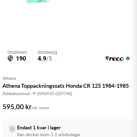
Olja MC
Skydd
Fjädring
Mopedslang
Kylarvätska
Chassidelar
Trail
Vätskesystem
Hjul
Mousse
Luftfilterolja & Rengöring
Drivremmar & Variatorremmar
Slangar
Lagersatser
Slang
Oljepaket
Eldelar
Motordelar & Filter
Trialdäck
Sprayer
Fjädring
Plast
Tubliss
Tvätt & Rengöring
Hytter & Flaklock
Athena
Styren & Reglage
Växellådsolja
Karossdelar & Tillbehör
Athena Toppackningssats Honda CR 125 1984-1985
Artikelnummer:
P-1096933-Q5Y74Q
Övriga Kemprodukter
Kyl- & värmesystemdelar
595,00 kr
inkl. moms
Motordelar
Styren & Tillbehör
Endast 1 kvar i lager
Kan skickas inom 1-2 arbetsdagar