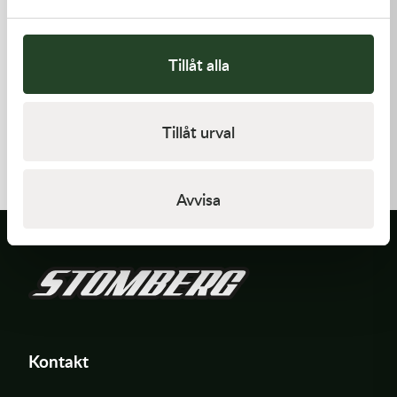
Tillåt alla
Dunlop
Bridgestone
Tillåt urval
Framdäck Dunlop Geomax
Tävlingsslang Bridgestone
MX33 70/100-17 Universal
100/100B-18 3,5mm tjock
808,00
kr
299,00
kr
Slut i lager
Slut i lager
Avvisa
Kontakt