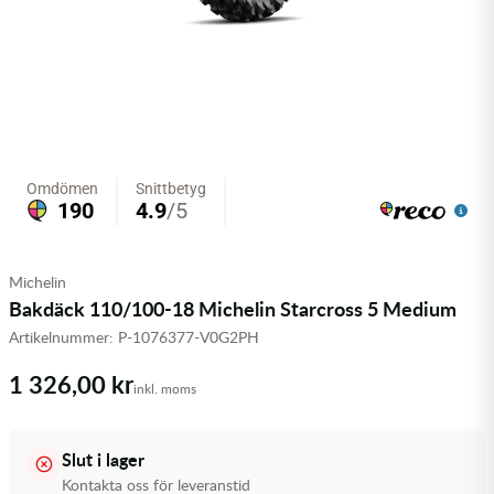
Olja MC
Skydd
Fjädring
Mopedslang
Kylarvätska
Chassidelar
Trail
Vätskesystem
Hjul
Mousse
Luftfilterolja & Rengöring
Drivremmar & Variatorremmar
Slangar
Lagersatser
Slang
Oljepaket
Eldelar
Motordelar & Filter
Trialdäck
Sprayer
Fjädring
Plast
Tubliss
Tvätt & Rengöring
Hytter & Flaklock
Michelin
Styren & Reglage
Växellådsolja
Karossdelar & Tillbehör
Bakdäck 110/100-18 Michelin Starcross 5 Medium
Artikelnummer:
P-1076377-V0G2PH
Övriga Kemprodukter
Kyl- & värmesystemdelar
1 326,00 kr
inkl. moms
Motordelar
Styren & Tillbehör
Slut i lager
Kontakta oss för leveranstid