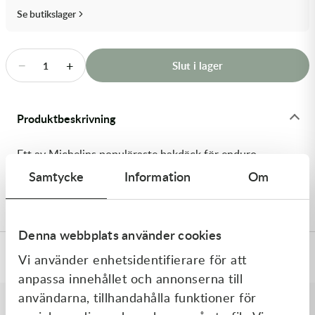
Transmission & Drivlina
Se butikslager
Vagnar
−
+
Slut i lager
1
Variatordelar
Vinschar & Tillbehör
Produktbeskrivning
Vinterprodukter
Ett av Michelins populäraste bakdäck för enduro.
Starcross 5 Medium ger ett bra fäste och fungerar
Samtycke
Information
Om
mycket bra på ett brett spann av underlag.
Denna webbplats använder cookies
Specifikationer
Vi använder enhetsidentifierare för att
anpassa innehållet och annonserna till
användarna, tillhandahålla funktioner för