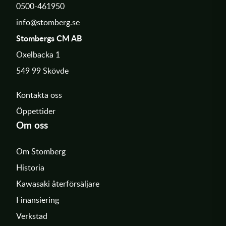
0500-461950
info@stomberg.se
Stombergs CM AB
Oxelbacka 1
549 99 Skövde
Kontakta oss
Öppettider
Om oss
Om Stomberg
Historia
Kawasaki återförsäljare
Finansiering
Verkstad