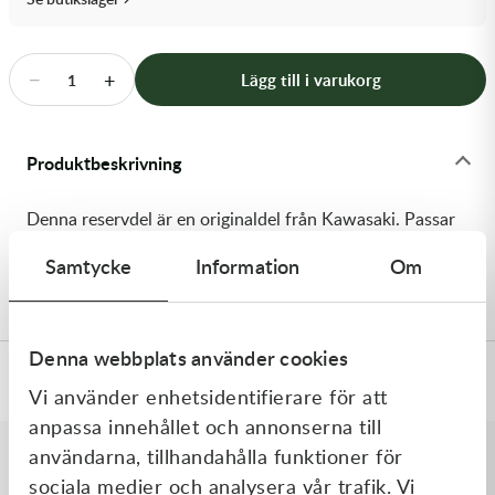
Transmission & Drivlina
Vagnar
−
+
Lägg till i varukorg
1
Variatordelar
Produktbeskrivning
Vinschar & Tillbehör
Denna reservdel är en originaldel från Kawasaki. Passar
Vinterprodukter
till flera vanliga motocross- och enduromodeller. OEM
Samtycke
Information
Om
ref. nr.: 92072-1229 / 920721229. Modellkod: KX125-F1
Denna webbplats använder cookies
Specifikationer
Vi använder enhetsidentifierare för att
anpassa innehållet och annonserna till
användarna, tillhandahålla funktioner för
sociala medier och analysera vår trafik. Vi
Liknande produkter