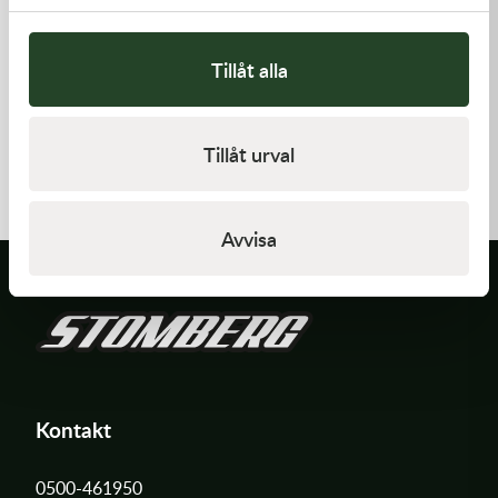
Tillåt alla
Kawasaki
Kawasaki
GASKET,EXHAUST HOLDER
HANDLE,RENTHAL,FATBAR
Tillåt urval
64,00
kr
1 936,00
kr
Beställningsvara
Beställningsvara
Avvisa
Kontakt
0500-461950