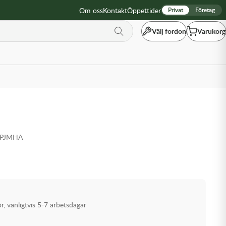
Om oss
Kontakt
Öppettider
Privat
Företag
Välj fordon
Varukorg
TPJMHA
ör, vanligtvis 5-7 arbetsdagar