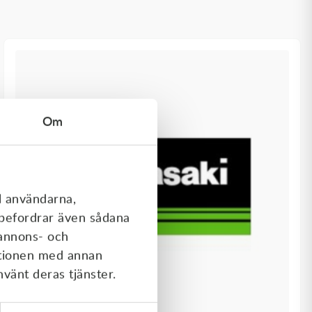
Om
l användarna,
rebefordrar även sådana
 annons- och
ationen med annan
nvänt deras tjänster.