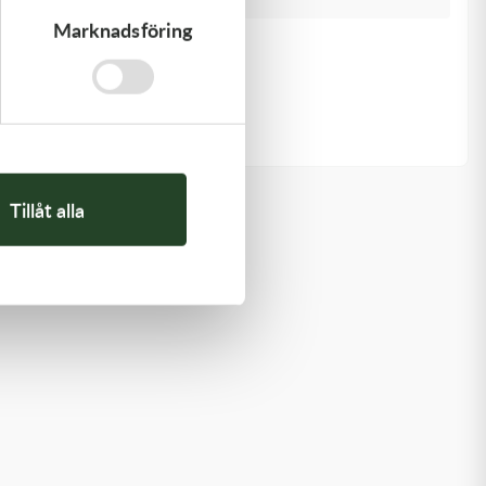
Marknadsföring
Kawasaki
ARM-ROCKER
1 369,00
kr
I lager
Tillåt alla