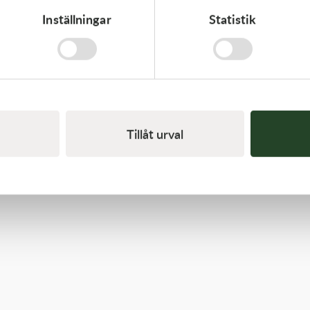
Inställningar
Statistik
Kawasaki
GASKET-HEAD
312,00
kr
I lager
Tillåt urval