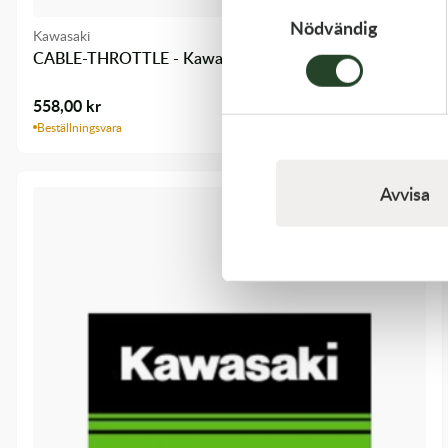
Nödvändig
Kawasaki
CABLE-THROTTLE - Kawasaki KX 450 19-21
558,00
kr
Beställningsvara
Avvisa