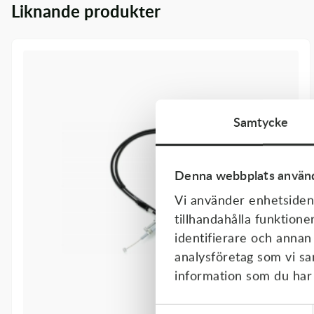
Liknande produkter
Transmission & Drivlina
Vagnar
Variatordelar
Vinschar & Tillbehör
Samtycke
Vinterprodukter
Denna webbplats använd
Vi använder enhetsident
tillhandahålla funktione
identifierare och annan
analysföretag som vi s
information som du har t
Samtyckesval