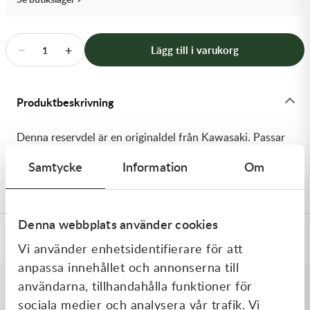
Transmission & Drivlina
Vagnar
−
+
Lägg till i varukorg
1
Variatordelar
Produktbeskrivning
Vinschar & Tillbehör
Denna reservdel är en originaldel från Kawasaki. Passar
Vinterprodukter
till flera vanliga motocross- och enduromodeller. OEM
Samtycke
Information
Om
ref. nr.: 92072-3859 / 920723859. Modellkod: JT900-C1
Denna webbplats använder cookies
Specifikationer
Vi använder enhetsidentifierare för att
anpassa innehållet och annonserna till
användarna, tillhandahålla funktioner för
sociala medier och analysera vår trafik. Vi
Liknande produkter