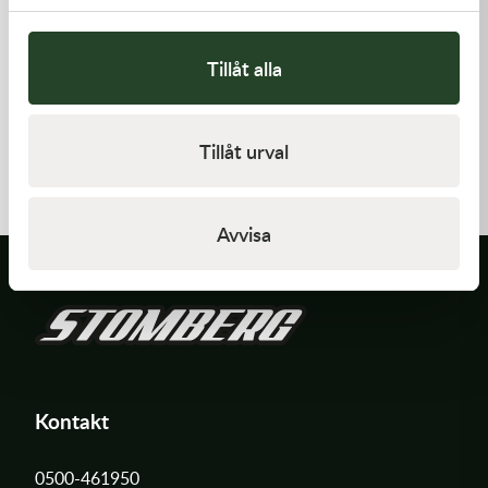
Tillåt alla
Kawasaki
Kawasaki
GASKET,FUEL TANK CAP
RETAINER-VALVE SPRING
Tillåt urval
58,00
kr
108,00
kr
I lager
I lager
Avvisa
Kontakt
0500-461950