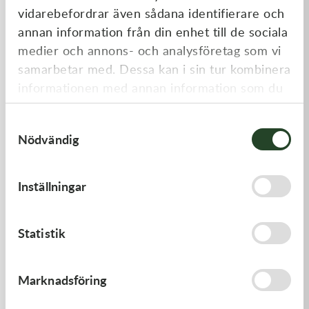
vidarebefordrar även sådana identifierare och
annan information från din enhet till de sociala
medier och annons- och analysföretag som vi
samarbetar med. Dessa kan i sin tur kombinera
informationen med annan information som du
har tillhandahållit eller som de har samlat in
Samtyckesval
när du har använt deras tjänster.
Nödvändig
Kawasaki
Kawasaki
GASKET-HEAD
HANDLE,RENTHAL,FATBAR
Inställningar
277,00
kr
1 936,00
kr
Beställningsvara
Beställningsvara
Statistik
Marknadsföring