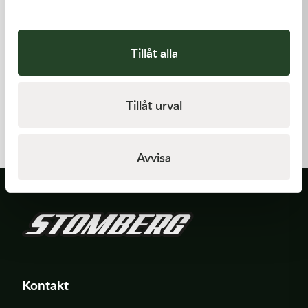
Tillåt alla
Kawasaki
Kawasaki
Tillåt urval
RETAINER-VALVE SPRING
GASKET,GENERATOR
108,00
kr
191,00
kr
I lager
I lager
Avvisa
Kontakt