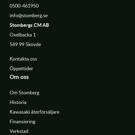
0500-461950
info@stomberg.se
Stombergs CM AB
Oxelbacka 1
549 99 Skövde
Kontakta oss
Öppettider
Om oss
Om Stomberg
Historia
Kawasaki återförsäljare
Finansiering
Verkstad