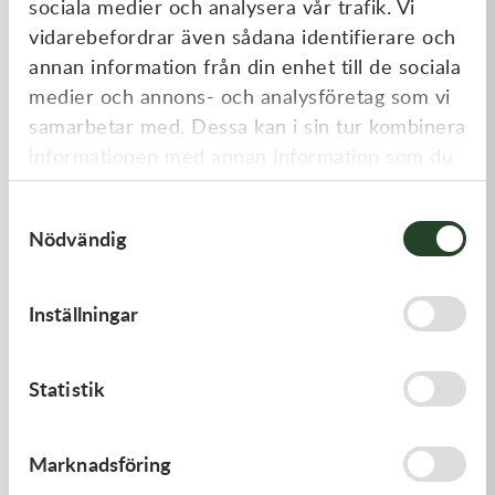
sociala medier och analysera vår trafik. Vi
Liknande produkter
vidarebefordrar även sådana identifierare och
annan information från din enhet till de sociala
medier och annons- och analysföretag som vi
samarbetar med. Dessa kan i sin tur kombinera
informationen med annan information som du
har tillhandahållit eller som de har samlat in
Samtyckesval
när du har använt deras tjänster.
Nödvändig
Kawasaki
Kawasaki
Inställningar
PAD-ASSY-BRAKE -
GASKET,CYLINDER BASE,
Kawasaki KX 250F 09-18 m.fl.
910,00
kr
125,00
kr
Statistik
I lager
I lager
Marknadsföring