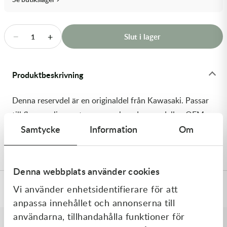
Transmission & Drivlina
Vagnar
−
+
Slut i lager
1
Variatordelar
Produktbeskrivning
Vinschar & Tillbehör
Denna reservdel är en originaldel från Kawasaki. Passar
Vinterprodukter
till flera vanliga motocross- och enduromodeller. OEM
Samtycke
Information
Om
ref. nr.: 92154-0133 / 921540133. Modellkod:
KLX250S9F
Denna webbplats använder cookies
Vi använder enhetsidentifierare för att
Specifikationer
anpassa innehållet och annonserna till
användarna, tillhandahålla funktioner för