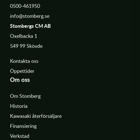
0500-461950
info@stomberg.se
Stombergs CM AB
Oxelbacka 1
549 99 Skövde
Kontakta oss
Öppettider
Om oss
Om Stomberg
Historia
Kawasaki återförsäljare
Finansiering
Verkstad