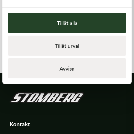
Tillåt alla
Kawasaki
Kawasaki
Tillåt urval
GASKET,CYLINDER BASE
TOOL-
WRENCH,BOX,21MM&
168,00
kr
197,00
kr
I lager
I lager
Avvisa
Kontakt