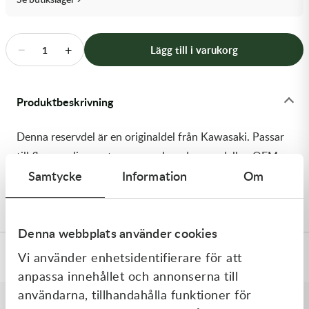
Transmission & Drivlina
Vagnar
−
+
Lägg till i varukorg
1
Variatordelar
Produktbeskrivning
Vinschar & Tillbehör
Denna reservdel är en originaldel från Kawasaki. Passar
Vinterprodukter
till flera vanliga motocross- och enduromodeller. OEM
Samtycke
Information
Om
ref. nr.: 92154-2944 / 921542944. Modellkod:
KX450JKF
Denna webbplats använder cookies
Vi använder enhetsidentifierare för att
Specifikationer
anpassa innehållet och annonserna till
användarna, tillhandahålla funktioner för