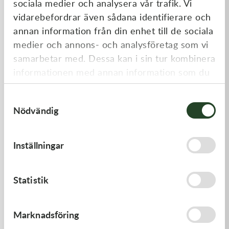
sociala medier och analysera vår trafik. Vi
Liknande produkter
vidarebefordrar även sådana identifierare och
annan information från din enhet till de sociala
medier och annons- och analysföretag som vi
samarbetar med. Dessa kan i sin tur kombinera
informationen med annan information som du
har tillhandahållit eller som de har samlat in
Samtyckesval
när du har använt deras tjänster.
Nödvändig
Kawasaki
Kawasaki
Inställningar
GASKET,CYLINDER BASE,
CAP-SPARK PLUG
125,00
kr
418,00
kr
Statistik
I lager
Beställningsvara
Marknadsföring