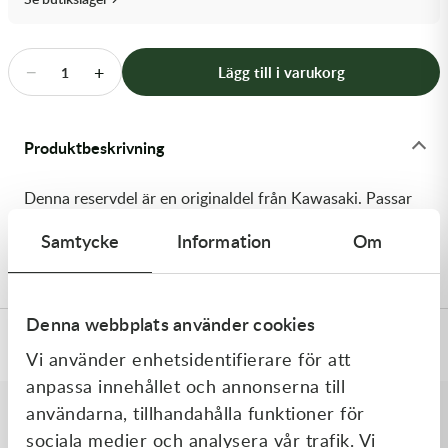
Transmission & Drivlina
Vagnar
−
+
Lägg till i varukorg
1
Variatordelar
Produktbeskrivning
Vinschar & Tillbehör
Denna reservdel är en originaldel från Kawasaki. Passar
Vinterprodukter
till flera vanliga motocross- och enduromodeller. OEM
Samtycke
Information
Om
ref. nr.: 92150-1559 / 921501559. Modellkod: KX125-J1
Denna webbplats använder cookies
Specifikationer
Vi använder enhetsidentifierare för att
anpassa innehållet och annonserna till
användarna, tillhandahålla funktioner för
sociala medier och analysera vår trafik. Vi
Liknande produkter