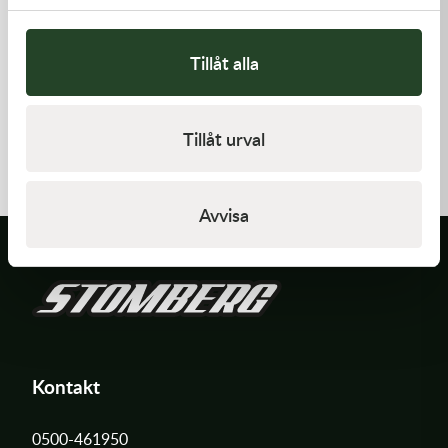
Tillåt alla
Kawasaki
Kawasaki
GASKET,CYLINDER BASE
GASKET-HEAD
Tillåt urval
168,00
kr
277,00
kr
I lager
Beställningsvara
Avvisa
Kontakt
0500-461950