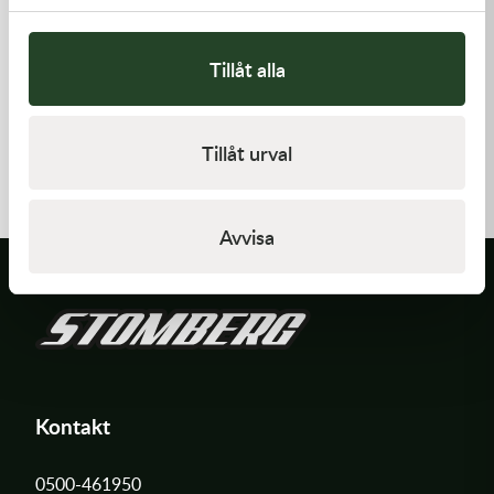
Tillåt alla
Kawasaki
Kawasaki
RETAINER-VALVE SPRING
GUIDE-CHAIN,RR
Tillåt urval
108,00
kr
383,00
kr
I lager
I lager
Avvisa
Kontakt
0500-461950