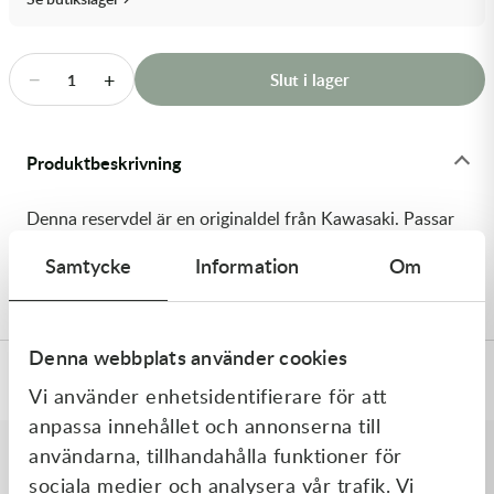
Transmission & Drivlina
Vagnar
−
+
Slut i lager
1
Variatordelar
Produktbeskrivning
Vinschar & Tillbehör
Denna reservdel är en originaldel från Kawasaki. Passar
Vinterprodukter
till flera vanliga motocross- och enduromodeller. OEM
Samtycke
Information
Om
ref. nr.: 92151-1507 / 921511507. Modellkod: KX125-L1
Denna webbplats använder cookies
Specifikationer
Vi använder enhetsidentifierare för att
anpassa innehållet och annonserna till
användarna, tillhandahålla funktioner för
sociala medier och analysera vår trafik. Vi
Liknande produkter