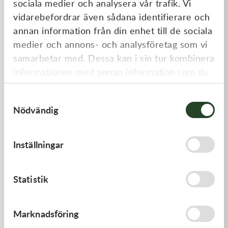
sociala medier och analysera vår trafik. Vi
Liknande produkter
vidarebefordrar även sådana identifierare och
annan information från din enhet till de sociala
medier och annons- och analysföretag som vi
samarbetar med. Dessa kan i sin tur kombinera
informationen med annan information som du
har tillhandahållit eller som de har samlat in
Samtyckesval
när du har använt deras tjänster.
Nödvändig
Kawasaki
Kawasaki
Inställningar
GASKET,GENERATOR
CAP-SPARK PLUG
191,00
kr
418,00
kr
Statistik
I lager
Beställningsvara
Marknadsföring