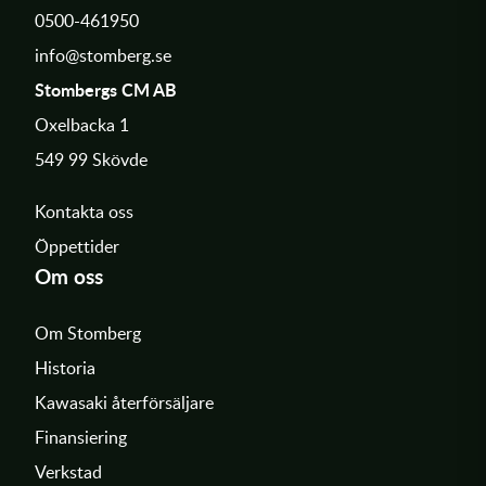
0500-461950
info@stomberg.se
Stombergs CM AB
Oxelbacka 1
549 99 Skövde
Kontakta oss
Öppettider
Om oss
Om Stomberg
Historia
Kawasaki återförsäljare
Finansiering
Verkstad