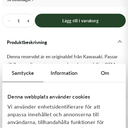
Transmission & Drivlina
Vagnar
−
+
Lägg till i varukorg
1
Variatordelar
Produktbeskrivning
Vinschar & Tillbehör
Denna reservdel är en originaldel från Kawasaki. Passar
Vinterprodukter
till flera vanliga motocross- och enduromodeller. OEM
Samtycke
Information
Om
ref. nr.: 92154-4397 / 921544397. Modellkod:
KX450JNFNN
Denna webbplats använder cookies
Vi använder enhetsidentifierare för att
Specifikationer
anpassa innehållet och annonserna till
användarna, tillhandahålla funktioner för