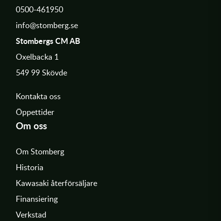
0500-461950
info@stomberg.se
Stombergs CM AB
Oxelbacka 1
549 99 Skövde
Kontakta oss
Öppettider
Om oss
Om Stomberg
Historia
Kawasaki återförsäljare
Finansiering
Verkstad