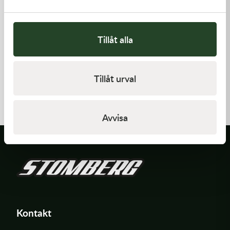
Tillåt alla
Kawasaki
Kawasaki
Tillåt urval
GASKET,EXHAUST HOLDER
HANDLE,RENTHAL,FATBAR
64,00
kr
1 936,00
kr
Beställningsvara
Beställningsvara
Avvisa
Kontakt