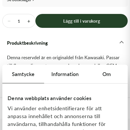
Transmission & Drivlina
Vagnar
−
+
Lägg till i varukorg
1
Variatordelar
Produktbeskrivning
Vinschar & Tillbehör
Denna reservdel är en originaldel från Kawasaki. Passar
Vinterprodukter
till flera vanliga motocross- och enduromodeller. OEM
Samtycke
Information
Om
ref. nr.: 92153-0937 / 921530937. Modellkod:
KX250R6F
Denna webbplats använder cookies
Vi använder enhetsidentifierare för att
Specifikationer
anpassa innehållet och annonserna till
användarna, tillhandahålla funktioner för