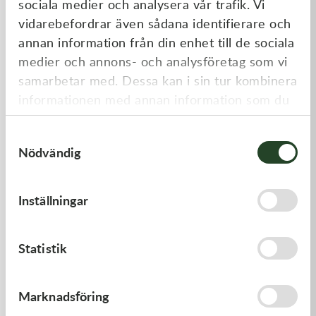
sociala medier och analysera vår trafik. Vi
Liknande produkter
vidarebefordrar även sådana identifierare och
annan information från din enhet till de sociala
medier och annons- och analysföretag som vi
samarbetar med. Dessa kan i sin tur kombinera
informationen med annan information som du
har tillhandahållit eller som de har samlat in
Samtyckesval
när du har använt deras tjänster.
Nödvändig
Kawasaki
Kawasaki
Inställningar
PAD-ASSY-BRAKE -
GASKET,FUEL TANK CAP
Kawasaki KX 250F 09-18 m.fl.
910,00
kr
58,00
kr
Statistik
I lager
I lager
Marknadsföring