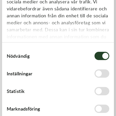
sociala medier och analysera vår trafik. Vi
Liknande produkter
vidarebefordrar även sådana identifierare och
annan information från din enhet till de sociala
medier och annons- och analysföretag som vi
samarbetar med. Dessa kan i sin tur kombinera
informationen med annan information som du
har tillhandahållit eller som de har samlat in
Samtyckesval
när du har använt deras tjänster.
Nödvändig
Kawasaki
Kawasaki
Inställningar
ARM-ROCKER
GASKET,FLOAT CHAMBER
1 369,00
kr
97,00
kr
Statistik
I lager
Beställningsvara
Marknadsföring