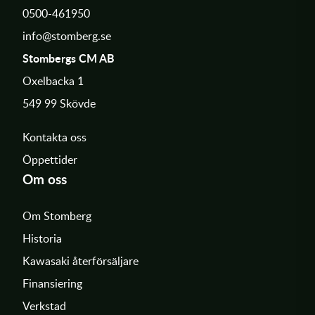
0500-461950
info@stomberg.se
Stombergs CM AB
Oxelbacka 1
549 99 Skövde
Kontakta oss
Öppettider
Om oss
Om Stomberg
Historia
Kawasaki återförsäljare
Finansiering
Verkstad