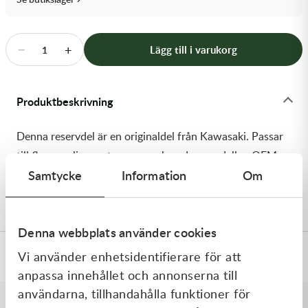
Transmission & Drivlina
Vagnar
−
+
Lägg till i varukorg
1
Variatordelar
Produktbeskrivning
Vinschar & Tillbehör
Denna reservdel är en originaldel från Kawasaki. Passar
Vinterprodukter
till flera vanliga motocross- och enduromodeller. OEM
Samtycke
Information
Om
ref. nr.: 92153-0407 / 921530407. Modellkod: KX125-
M2
Denna webbplats använder cookies
Vi använder enhetsidentifierare för att
Specifikationer
anpassa innehållet och annonserna till
användarna, tillhandahålla funktioner för