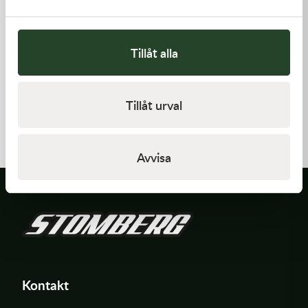
Tillåt alla
Kawasaki
Kawasaki
Tillåt urval
GASKET-HEAD
GASKET,FUEL TANK CAP
421,00
kr
58,00
kr
I lager
I lager
Avvisa
Kontakt