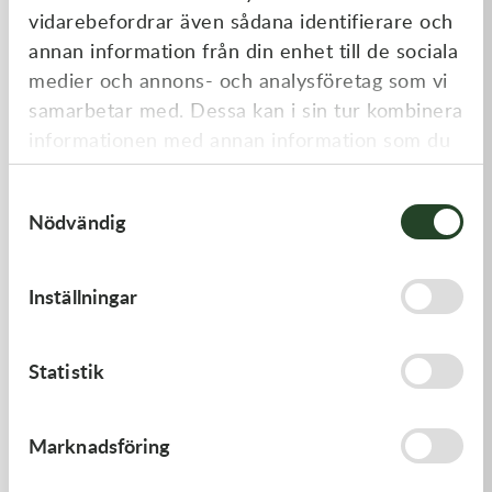
vidarebefordrar även sådana identifierare och
annan information från din enhet till de sociala
medier och annons- och analysföretag som vi
samarbetar med. Dessa kan i sin tur kombinera
informationen med annan information som du
har tillhandahållit eller som de har samlat in
Samtyckesval
när du har använt deras tjänster.
Nödvändig
Kawasaki
Kawasaki
GASKET,CLUTCH COVER
RETAINER-VALVE SPRING
Inställningar
168,00
kr
108,00
kr
I lager
I lager
Statistik
Marknadsföring