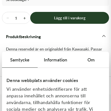
Transmission & Drivlina
Vagnar
−
+
Lägg till i varukorg
1
Variatordelar
Produktbeskrivning
Vinschar & Tillbehör
Denna reservdel är en originaldel från Kawasaki. Passar
Vinterprodukter
till flera vanliga motocross- och enduromodeller. OEM
Samtycke
Information
Om
ref. nr.: 92151-1762 / 921511762. Modellkod: KX65-A1
Denna webbplats använder cookies
Specifikationer
Vi använder enhetsidentifierare för att
anpassa innehållet och annonserna till
användarna, tillhandahålla funktioner för
sociala medier och analysera vår trafik. Vi
Liknande produkter