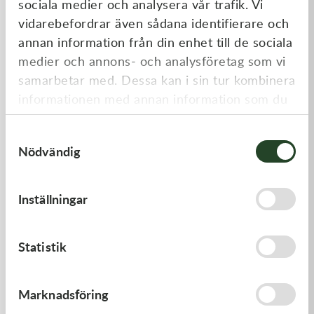
sociala medier och analysera vår trafik. Vi
Liknande produkter
vidarebefordrar även sådana identifierare och
annan information från din enhet till de sociala
medier och annons- och analysföretag som vi
samarbetar med. Dessa kan i sin tur kombinera
informationen med annan information som du
har tillhandahållit eller som de har samlat in
Samtyckesval
när du har använt deras tjänster.
Nödvändig
Kawasaki
Kawasaki
Inställningar
GASKET,FUEL TANK CAP
CAP-SPARK PLUG
58,00
kr
418,00
kr
Statistik
I lager
Beställningsvara
Marknadsföring