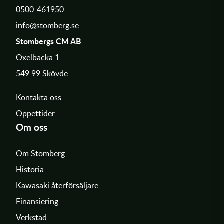
0500-461950
info@stomberg.se
Stombergs CM AB
Oxelbacka 1
549 99 Skövde
Kontakta oss
Öppettider
Om oss
Om Stomberg
Historia
Kawasaki återförsäljare
Finansiering
Verkstad