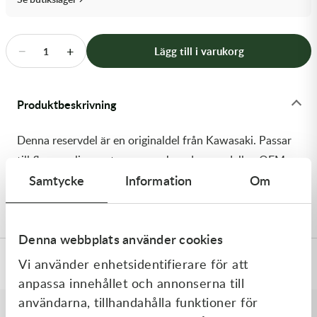
Transmission & Drivlina
Vagnar
−
+
Lägg till i varukorg
1
Variatordelar
Produktbeskrivning
Vinschar & Tillbehör
Denna reservdel är en originaldel från Kawasaki. Passar
Vinterprodukter
till flera vanliga motocross- och enduromodeller. OEM
Samtycke
Information
Om
ref. nr.: 92150-1892 / 921501892. Modellkod: KDX200-
H1
Denna webbplats använder cookies
Vi använder enhetsidentifierare för att
Specifikationer
anpassa innehållet och annonserna till
användarna, tillhandahålla funktioner för