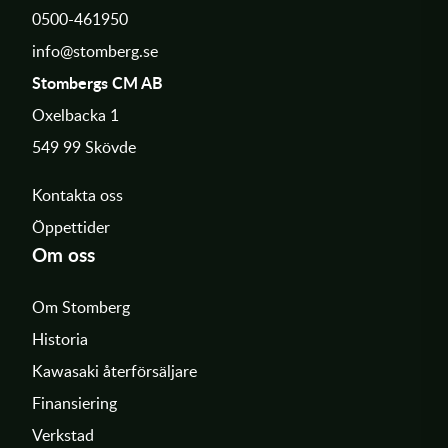
0500-461950
info@stomberg.se
Stombergs CM AB
Oxelbacka 1
549 99 Skövde
Kontakta oss
Öppettider
Om oss
Om Stomberg
Historia
Kawasaki återförsäljare
Finansiering
Verkstad