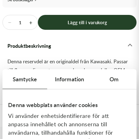
Transmission & Drivlina
Vagnar
−
+
Lägg till i varukorg
1
Variatordelar
Produktbeskrivning
Vinschar & Tillbehör
Denna reservdel är en originaldel från Kawasaki. Passar
Vinterprodukter
till flera vanliga motocross- och enduromodeller. OEM
Samtycke
Information
Om
ref. nr.: 92150-1489 / 921501489. Modellkod: KX250-
H2
Denna webbplats använder cookies
Vi använder enhetsidentifierare för att
Specifikationer
anpassa innehållet och annonserna till
användarna, tillhandahålla funktioner för