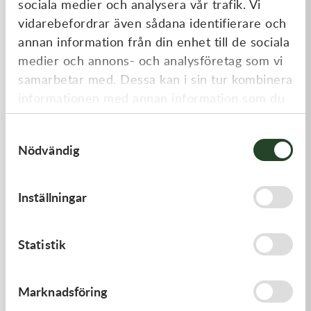
sociala medier och analysera vår trafik. Vi
Liknande produkter
vidarebefordrar även sådana identifierare och
annan information från din enhet till de sociala
medier och annons- och analysföretag som vi
samarbetar med. Dessa kan i sin tur kombinera
informationen med annan information som du
har tillhandahållit eller som de har samlat in
Samtyckesval
när du har använt deras tjänster.
Nödvändig
Kawasaki
Kawasaki
Inställningar
GASKET-HEAD
GASKET,CYLINDER BASE
421,00
kr
168,00
kr
Statistik
I lager
I lager
Marknadsföring