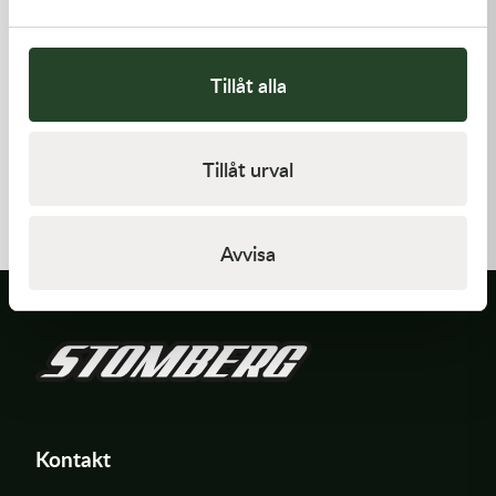
Tillåt alla
Kawasaki
Kawasaki
Tillåt urval
GASKET,GENERATOR COVE
GUIDE-CHAIN,FR
212,00
kr
478,00
kr
I lager
I lager
Avvisa
Kontakt