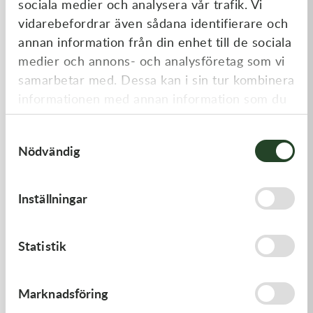
sociala medier och analysera vår trafik. Vi
Liknande produkter
vidarebefordrar även sådana identifierare och
annan information från din enhet till de sociala
medier och annons- och analysföretag som vi
samarbetar med. Dessa kan i sin tur kombinera
informationen med annan information som du
har tillhandahållit eller som de har samlat in
Samtyckesval
när du har använt deras tjänster.
Nödvändig
Kawasaki
Kawasaki
Inställningar
RETAINER-VALVE SPRING
GASKET,FLOAT CHAMBER
108,00
kr
97,00
kr
Statistik
I lager
Beställningsvara
Marknadsföring