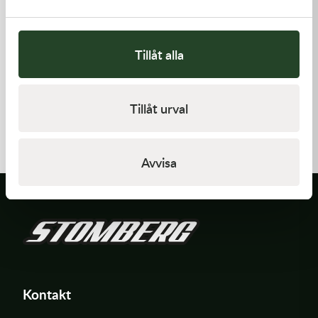
Tillåt alla
Kawasaki
Kawasaki
Tillåt urval
GASKET
TOOL-
WRENCH,BOX,21MM&
62,00
kr
197,00
kr
I lager
I lager
Avvisa
Kontakt