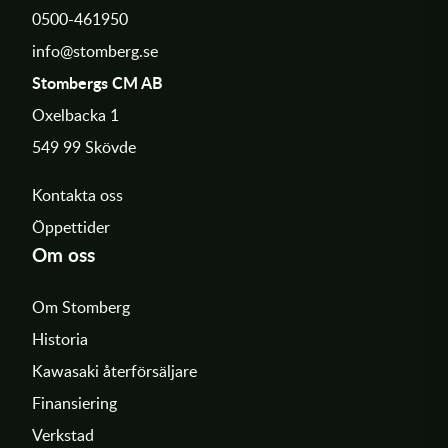
0500-461950
info@stomberg.se
Stombergs CM AB
Oxelbacka 1
549 99 Skövde
Kontakta oss
Öppettider
Om oss
Om Stomberg
Historia
Kawasaki återförsäljare
Finansiering
Verkstad