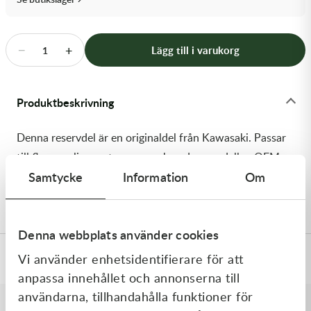
Transmission & Drivlina
Vagnar
−
+
Lägg till i varukorg
1
Variatordelar
Produktbeskrivning
Vinschar & Tillbehör
Denna reservdel är en originaldel från Kawasaki. Passar
Vinterprodukter
till flera vanliga motocross- och enduromodeller. OEM
Samtycke
Information
Om
ref. nr.: 92151-1199 / 921511199. Modellkod: ZR1100-
C1
Denna webbplats använder cookies
Vi använder enhetsidentifierare för att
Specifikationer
anpassa innehållet och annonserna till
användarna, tillhandahålla funktioner för