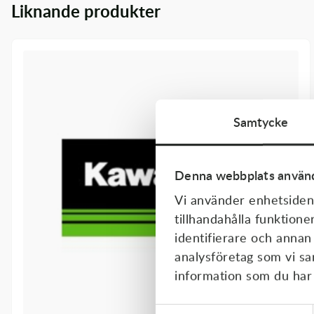
Liknande produkter
Transmission & Drivlina
Vagnar
Variatordelar
Vinschar & Tillbehör
Samtycke
Vinterprodukter
Denna webbplats använd
Vi använder enhetsident
tillhandahålla funktione
identifierare och annan
analysföretag som vi s
information som du har t
Samtyckesval