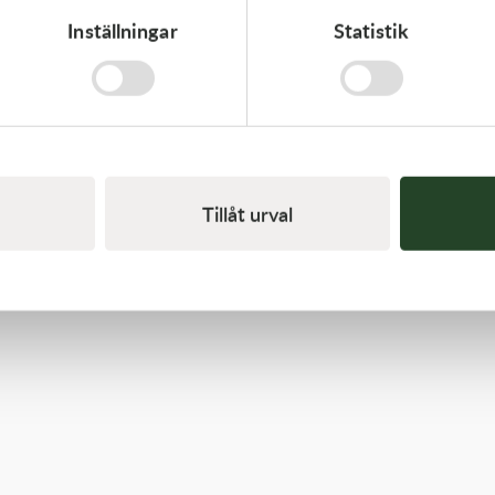
Inställningar
Statistik
Kawasaki
GASKET,CYLINDER BASE,
125,00
kr
I lager
Tillåt urval