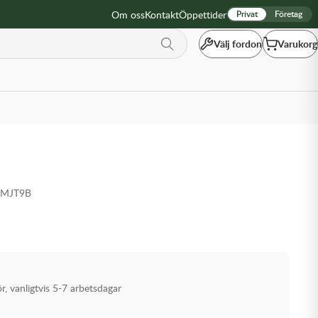
Om oss
Kontakt
Öppettider
Privat
Företag
Välj fordon
Varukorg
ZMJT9B
ör, vanligtvis 5-7 arbetsdagar