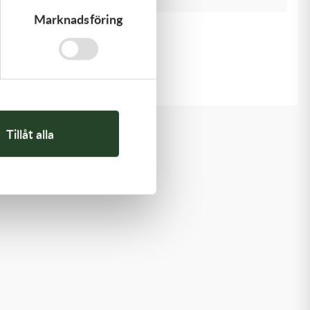
Marknadsföring
Kawasaki
GASKET-HEAD
312,00
kr
I lager
Tillåt alla