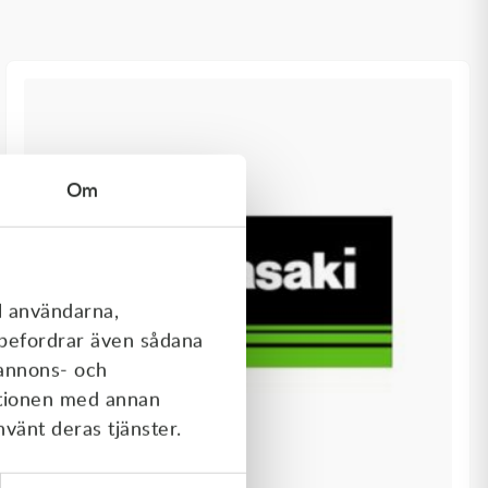
Om
l användarna,
rebefordrar även sådana
 annons- och
ationen med annan
nvänt deras tjänster.