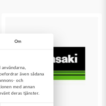
Om
l användarna,
rebefordrar även sådana
 annons- och
ationen med annan
nvänt deras tjänster.