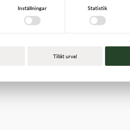
Inställningar
Statistik
Kawasaki
GASKET-HEAD
312,00
kr
I lager
Tillåt urval