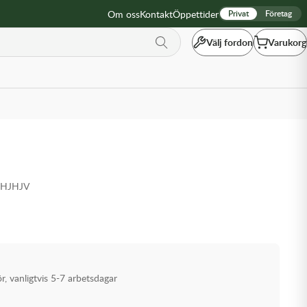
Om oss
Kontakt
Öppettider
Privat
Företag
Välj fordon
Varukorg
4HJHJV
ör, vanligtvis 5-7 arbetsdagar