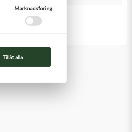
Marknadsföring
Kawasaki
RETAINER-VALVE SPRING
108,00
kr
I lager
Tillåt alla