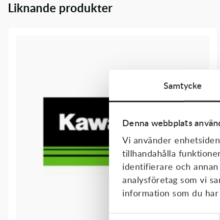
Liknande produkter
Transmission & Drivlina
Vagnar
Variatordelar
Vinschar & Tillbehör
Samtycke
Vinterprodukter
Denna webbplats använd
Vi använder enhetsident
tillhandahålla funktione
identifierare och annan
analysföretag som vi s
information som du har t
Samtyckesval