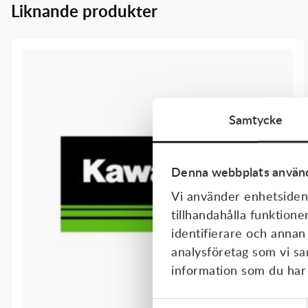
Liknande produkter
Transmission & Drivlina
Vagnar
Variatordelar
Vinschar & Tillbehör
Samtycke
Vinterprodukter
Denna webbplats använd
Vi använder enhetsident
tillhandahålla funktione
identifierare och annan
analysföretag som vi s
information som du har t
Samtyckesval