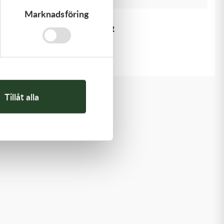
Marknadsföring
Kawasaki
GASKET,EXHAUST HOLDER
64,00
kr
Slut i lager
Tillåt alla