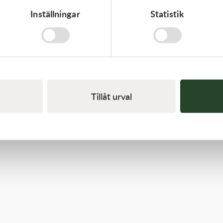
Inställningar
Statistik
Kawasaki
CAP-SPARK PLUG
418,00
kr
Slut i lager
Tillåt urval