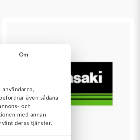
Om
l användarna,
rebefordrar även sådana
 annons- och
ationen med annan
nvänt deras tjänster.