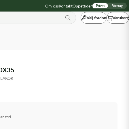
Om oss
Kontakt
Öppettider
Privat
Företag
Välj fordon
Varukorg
0X35
XEAKQR
ranstid