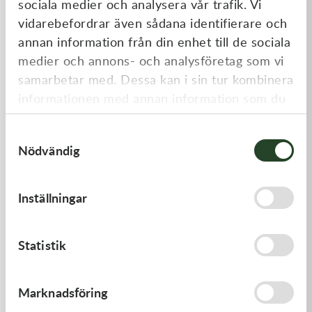
sociala medier och analysera vår trafik. Vi
Liknande produkter
vidarebefordrar även sådana identifierare och
annan information från din enhet till de sociala
medier och annons- och analysföretag som vi
samarbetar med. Dessa kan i sin tur kombinera
informationen med annan information som du
har tillhandahållit eller som de har samlat in
Samtyckesval
när du har använt deras tjänster.
Nödvändig
Kawasaki
Kawasaki
Inställningar
GASKET-HEAD
GASKET,EXHAUST HOLDER
277,00
kr
64,00
kr
Statistik
Beställningsvara
Beställningsvara
Marknadsföring