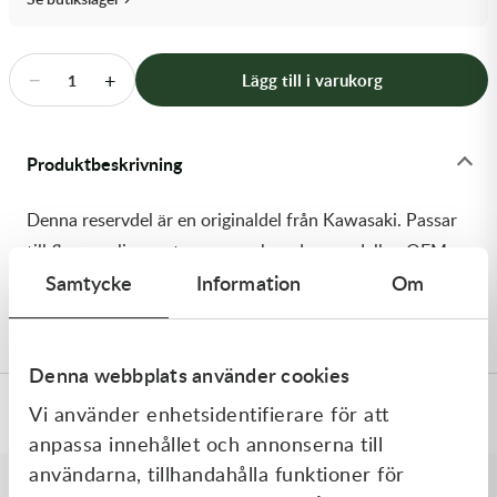
Transmission & Drivlina
Vagnar
−
+
Lägg till i varukorg
1
Variatordelar
Produktbeskrivning
Vinschar & Tillbehör
Denna reservdel är en originaldel från Kawasaki. Passar
Vinterprodukter
till flera vanliga motocross- och enduromodeller. OEM
Samtycke
Information
Om
ref. nr.: 92150-1125 / 921501125. Modellkod: KDX200-
C3
Denna webbplats använder cookies
Vi använder enhetsidentifierare för att
Specifikationer
anpassa innehållet och annonserna till
användarna, tillhandahålla funktioner för