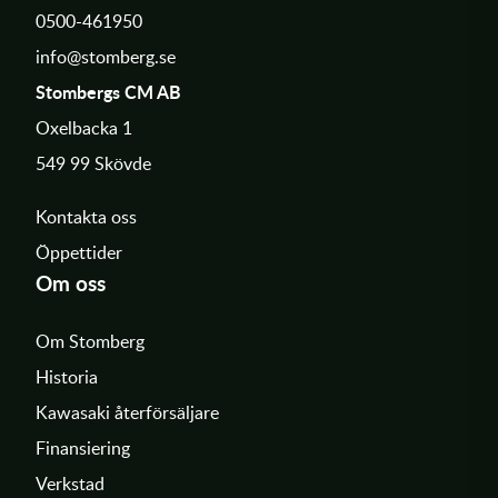
0500-461950
info@stomberg.se
Stombergs CM AB
Oxelbacka 1
549 99 Skövde
Kontakta oss
Öppettider
Om oss
Om Stomberg
Historia
Kawasaki återförsäljare
Finansiering
Verkstad