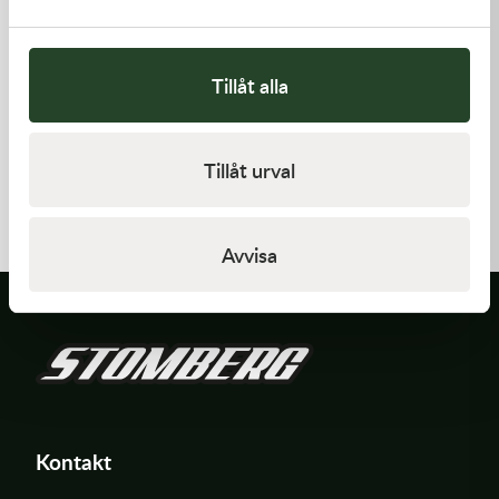
Tillåt alla
Kawasaki
Kawasaki
Tillåt urval
GUIDE-CHAIN,RR
GASKET,CLUTCH COVER
383,00
kr
168,00
kr
I lager
I lager
Avvisa
Kontakt