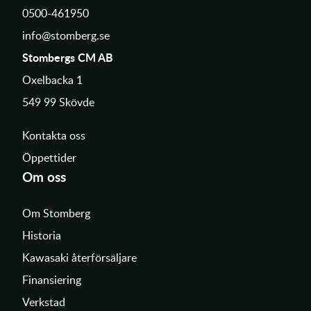
0500-461950
info@stomberg.se
Stombergs CM AB
Oxelbacka 1
549 99 Skövde
Kontakta oss
Öppettider
Om oss
Om Stomberg
Historia
Kawasaki återförsäljare
Finansiering
Verkstad