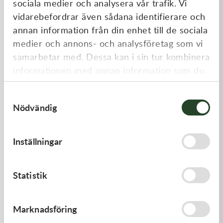
sociala medier och analysera vår trafik. Vi
Liknande produkter
vidarebefordrar även sådana identifierare och
annan information från din enhet till de sociala
medier och annons- och analysföretag som vi
samarbetar med. Dessa kan i sin tur kombinera
informationen med annan information som du
har tillhandahållit eller som de har samlat in
Samtyckesval
när du har använt deras tjänster.
Nödvändig
Kawasaki
Kawasaki
Inställningar
TOOL-
ARM-ROCKER
WRENCH,BOX,21MM&
197,00
kr
1 369,00
kr
Statistik
I lager
I lager
Marknadsföring