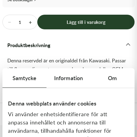
Transmission & Drivlina
Vagnar
−
+
Lägg till i varukorg
1
Variatordelar
Produktbeskrivning
Vinschar & Tillbehör
Denna reservdel är en originaldel från Kawasaki. Passar
Vinterprodukter
till flera vanliga motocross- och enduromodeller. OEM
Samtycke
Information
Om
ref. nr.: 92154-1021 / 921541021. Modellkod:
KX250ZDF
Denna webbplats använder cookies
Vi använder enhetsidentifierare för att
Specifikationer
anpassa innehållet och annonserna till
användarna, tillhandahålla funktioner för