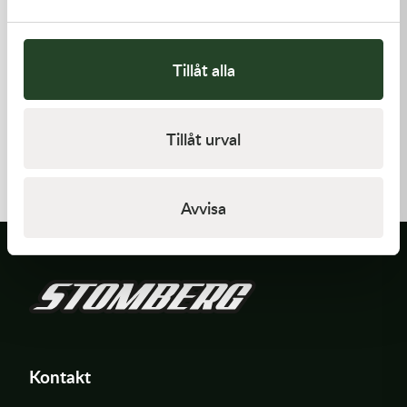
Tillåt alla
Kawasaki
Kawasaki
Tillåt urval
RETAINER-VALVE SPRING
GASKET,GENERATOR COVE
108,00
kr
212,00
kr
I lager
I lager
Avvisa
Kontakt