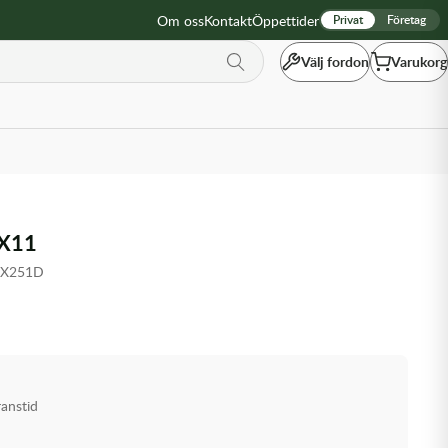
Om oss
Kontakt
Öppettider
Privat
Företag
Välj fordon
Varukorg
X11
1X251D
ranstid