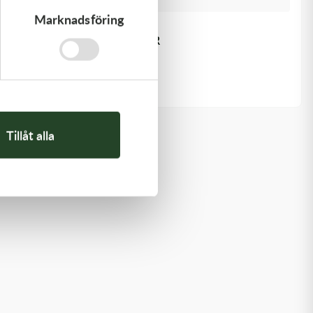
Marknadsföring
Kawasaki
GASKET,EXHAUST HOLDER
64,00
kr
Slut i lager
Tillåt alla