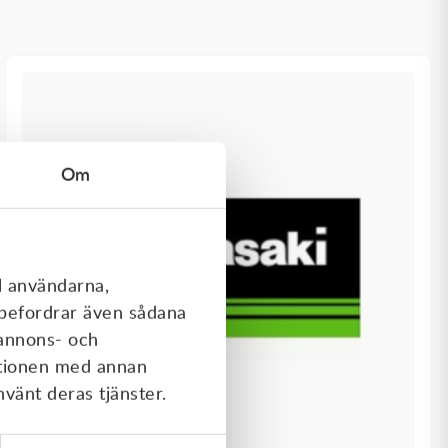
Om
l användarna,
rebefordrar även sådana
 annons- och
ationen med annan
nvänt deras tjänster.