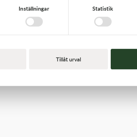
Inställningar
Statistik
Kawasaki
GUIDE-CHAIN,FR
478,00
kr
I lager
Tillåt urval