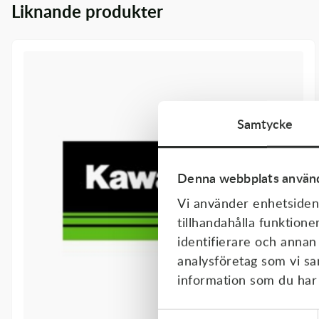
Liknande produkter
Transmission & Drivlina
Vagnar
Variatordelar
Vinschar & Tillbehör
Samtycke
Vinterprodukter
Denna webbplats använd
Vi använder enhetsident
tillhandahålla funktione
identifierare och annan
analysföretag som vi s
information som du har t
Samtyckesval