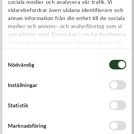
sociala medier och analysera vår trafik. Vi
Liknande produkter
vidarebefordrar även sådana identifierare och
annan information från din enhet till de sociala
medier och annons- och analysföretag som vi
samarbetar med. Dessa kan i sin tur kombinera
informationen med annan information som du
har tillhandahållit eller som de har samlat in
Samtyckesval
när du har använt deras tjänster.
Nödvändig
Kawasaki
Kawasaki
Inställningar
GASKET-HEAD
PISTON-ENGINE
277,00
kr
1 220,00
kr
Statistik
Slut i lager
Slut i lager
Marknadsföring