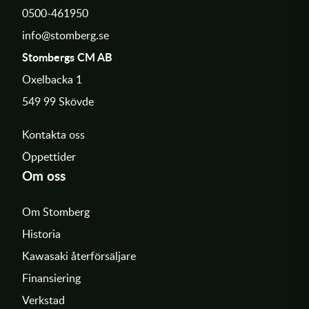
0500-461950
info@stomberg.se
Stombergs CM AB
Oxelbacka 1
549 99 Skövde
Kontakta oss
Öppettider
Om oss
Om Stomberg
Historia
Kawasaki återförsäljare
Finansiering
Verkstad