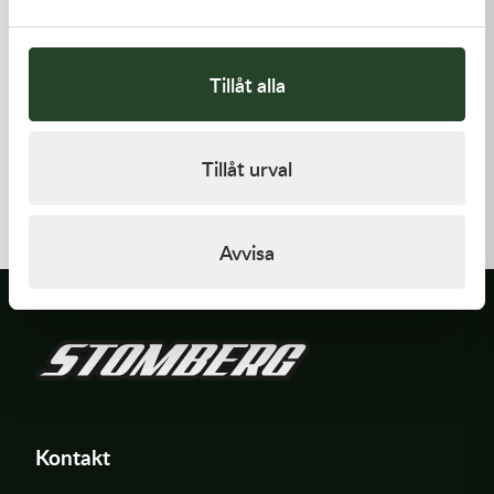
Tillåt alla
Kawasaki
Kawasaki
Tillåt urval
CAP-SPARK PLUG
GASKET-HEAD
418,00
kr
421,00
kr
Slut i lager
I lager
Avvisa
Kontakt