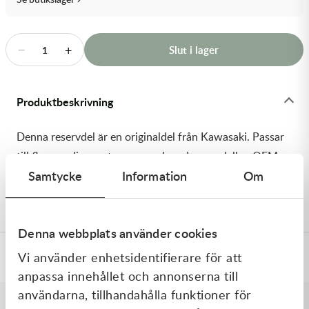
Transmission & Drivlina
Vagnar
−
+
Slut i lager
1
Variatordelar
Produktbeskrivning
Vinschar & Tillbehör
Denna reservdel är en originaldel från Kawasaki. Passar
Vinterprodukter
till flera vanliga motocross- och enduromodeller. OEM
Samtycke
Information
Om
ref. nr.: 92150-1504 / 921501504. Modellkod: KDX125-
A2
Denna webbplats använder cookies
Vi använder enhetsidentifierare för att
Specifikationer
anpassa innehållet och annonserna till
användarna, tillhandahålla funktioner för