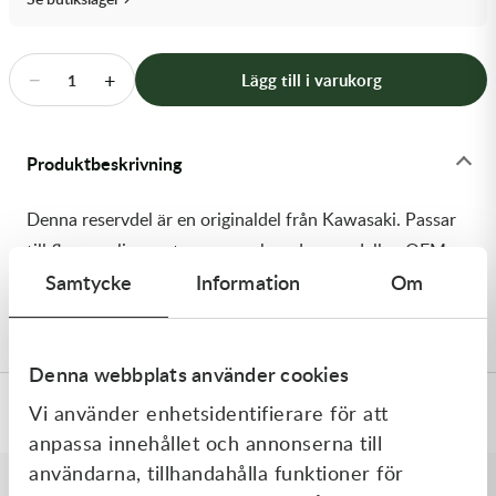
Transmission & Drivlina
Vagnar
−
+
Lägg till i varukorg
1
Variatordelar
Produktbeskrivning
Vinschar & Tillbehör
Denna reservdel är en originaldel från Kawasaki. Passar
Vinterprodukter
till flera vanliga motocross- och enduromodeller. OEM
Samtycke
Information
Om
ref. nr.: 92154-2964 / 921542964. Modellkod:
KX450JKF
Denna webbplats använder cookies
Vi använder enhetsidentifierare för att
Specifikationer
anpassa innehållet och annonserna till
användarna, tillhandahålla funktioner för