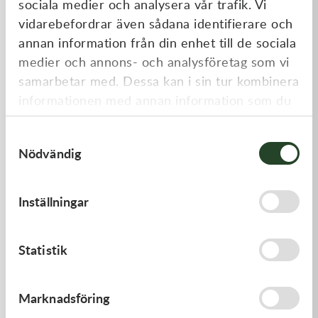
sociala medier och analysera vår trafik. Vi
Liknande produkter
vidarebefordrar även sådana identifierare och
annan information från din enhet till de sociala
medier och annons- och analysföretag som vi
samarbetar med. Dessa kan i sin tur kombinera
informationen med annan information som du
har tillhandahållit eller som de har samlat in
Samtyckesval
när du har använt deras tjänster.
Nödvändig
Kawasaki
Kawasaki
Inställningar
PISTON-ENGINE
GASKET,CYLINDER BASE
1 220,00
kr
168,00
kr
Statistik
Beställningsvara
I lager
Marknadsföring