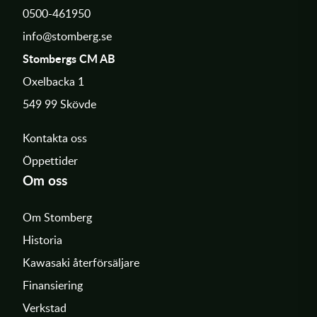
0500-461950
info@stomberg.se
Stombergs CM AB
Oxelbacka 1
549 99 Skövde
Kontakta oss
Öppettider
Om oss
Om Stomberg
Historia
Kawasaki återförsäljare
Finansiering
Verkstad