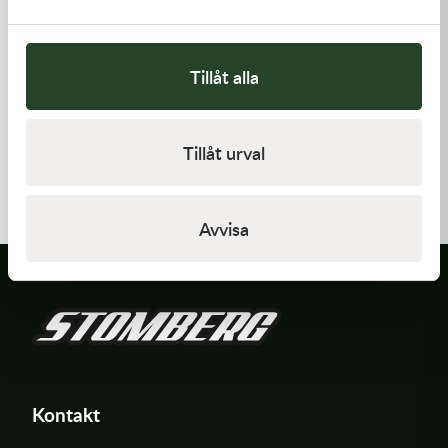
Tillåt alla
Kawasaki
Kawasaki
Tillåt urval
PAD-ASSY-BRAKE -
ARM-ROCKER
Kawasaki KX 250F 09-18 m.fl.
910,00
kr
1 369,00
kr
I lager
I lager
Avvisa
Kontakt