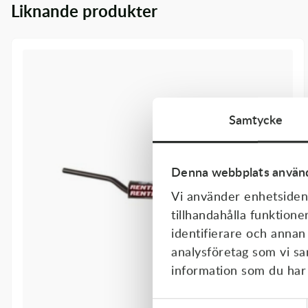
Liknande produkter
Transmission & Drivlina
Vagnar
Variatordelar
Vinschar & Tillbehör
Samtycke
Vinterprodukter
Denna webbplats använd
Vi använder enhetsident
tillhandahålla funktione
identifierare och annan
analysföretag som vi s
information som du har t
Samtyckesval