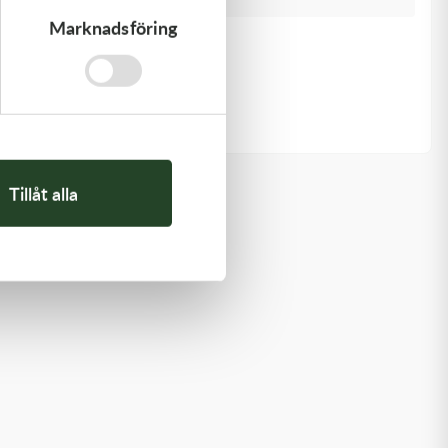
Marknadsföring
Kawasaki
GUIDE-CHAIN,RR
383,00
kr
I lager
Tillåt alla