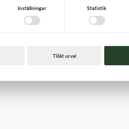
Inställningar
Statistik
Kawasaki
ARM-ROCKER
1 369,00
kr
I lager
Tillåt urval