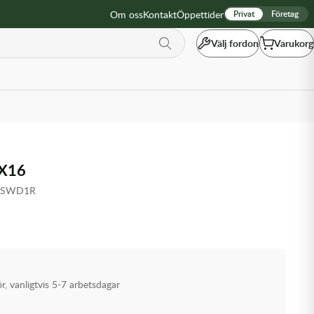
Om oss
Kontakt
Öppettider
Privat
Företag
Välj fordon
Varukorg
X16
-3SWD1R
ör, vanligtvis 5-7 arbetsdagar