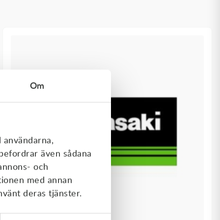
Om
l användarna,
rebefordrar även sådana
 annons- och
ationen med annan
nvänt deras tjänster.